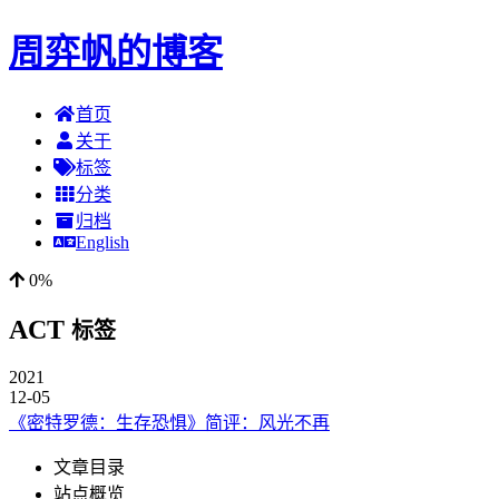
周弈帆的博客
首页
关于
标签
分类
归档
English
0%
ACT
标签
2021
12-05
《密特罗德：生存恐惧》简评：风光不再
文章目录
站点概览