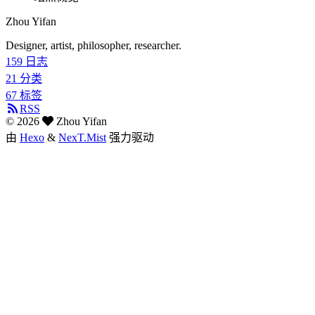
Zhou Yifan
Designer, artist, philosopher, researcher.
159
日志
21
分类
67
标签
RSS
©
2026
Zhou Yifan
由
Hexo
&
NexT.Mist
强力驱动