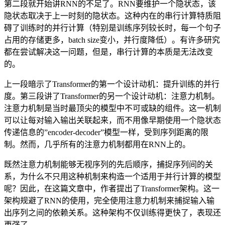
第二段就开始讲RNN的不足了。RNN要维护一个隐状态，该
隐状态取决于上一时刻的隐状态。这种内在的串行计算特质阻
碍了训练时的并行计算（特别是训练序列较长时，每一个句子
占用的存储更多，batch size变小，并行度降低）。有许多研究
都在尝试解决这一问题，但是，串行计算的本质是无法改变
的。
上一段暗示了Transformer的第一个设计动机：提升训练的并行
度。第三段讲了Transformer的另一个设计动机：注意力机制。
注意力机制是当时最顶尖的模型中不可或缺的组件。这一机制
可以让每对输入输出关联起来，而不用像早期使用一个隐状态
传递信息的”encoder-decoder”模型一样，受到序列距离的限
制。然而，几乎所有的注意力机制都用在RNN上的。
既然注意力机制能够无视序列的先后顺序，捕捉序列间的关
系，为什么不只用这种机制来构造一个适用于并行计算的模型
呢？因此，在这篇文章中，作者提出了Transformer架构。这一
架构规避了RNN的使用，完全使用注意力机制来捕捉输入输
出序列之间的依赖关系。这种架构不仅训练得更快了，表现还
更强了。