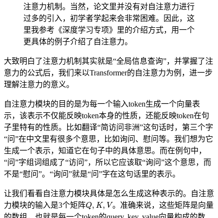
注意力机制。当然，论文里并没有对自注意力进行
过多的引入，初学者学起来会非常困难。因此，这
里我参考《深度学习专项》里的介绍方式，用一个
更具体的例子介绍了自注意力。
大致明白了注意力机制其实就是“全局信息查询”，并掌握了注
意力的公式后，我们来以Transformer的自注意力为例，进一步
理解注意力的意义。
自注意力模块的目的是为每一个输入token生成一个向量表
示，该表示不仅能反映token本身的性质，还能反映token在句
子里特有的性质。比如翻译“简访问非洲”这句话时，第三个字
“问”在中文里有很多个意思，比如询问、慰问等。我们想为它
生成一个表示，知道它在句子中的具体意思。而在例句中，
“问”字组词组成了“访问”，所以它应该取“询问”这个意思，而
不是“慰问”。“询问”就是“问”字在这句话里的表示。
让我们看看自注意力模块具体是怎么生成这种表示的。自注意
Q
,
K
,
V
力模块的输入是3个矩阵
。准确来说，这些矩阵是向量
的数组，也就是每一个token的query, key, value向量构成的数