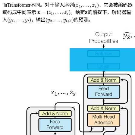
(
x
1
,
…
,
x
s
)
而Transformer不同。对于输入序列
，它会被编码器
z
=
(
z
1
,
…
,
z
s
)
z
编码成中间表示
。给定
的前提下，解码器输
(
y
1
,
…
,
y
t
)
(
y
2
,
…
,
y
t
+
1
)
入
，输出
的预测。