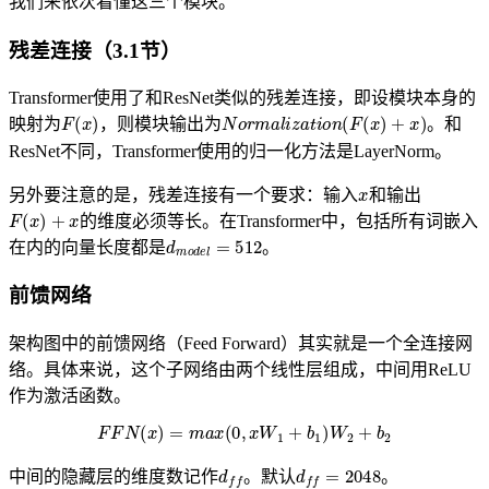
我们来依次看懂这三个模块。
残差连接（3.1节）
Transformer使用了和ResNet类似的残差连接，即设模块本身的
F
(
x
)
N
o
r
m
a
l
i
z
a
t
i
o
n
(
F
(
x
)
+
x
)
映射为
，则模块输出为
。和
ResNet不同，Transformer使用的归一化方法是LayerNorm。
x
另外要注意的是，残差连接有一个要求：输入
和输出
F
(
x
)
+
x
的维度必须等长。在Transformer中，包括所有词嵌入
d
m
o
d
e
l
=
512
在内的向量长度都是
。
前馈网络
架构图中的前馈网络（Feed Forward）其实就是一个全连接网
络。具体来说，这个子网络由两个线性层组成，中间用ReLU
作为激活函数。
F
F
N
(
x
)
=
m
a
x
(
0
,
x
W
1
+
b
1
)
W
2
+
b
2
d
f
f
d
f
f
=
2048
中间的隐藏层的维度数记作
。默认
。