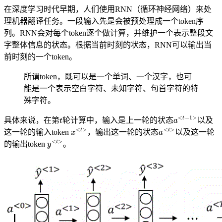
在深度学习时代早期，人们使用RNN（循环神经网络）来处
理机器翻译任务。一段输入先是会被预处理成一个token序
列。RNN会对每个token逐个做计算，并维护一个表示整段文
字整体信息的状态。根据当前时刻的状态，RNN可以输出当
前时刻的一个token。
所谓token，既可以是一个单词、一个汉字，也可
能是一个表示空白字符、未知字符、句首字符的特
殊字符。
t
a
<
t
−
1
>
具体来说，在第
轮计算中，输入是上一轮的状态
以及
x
<
t
>
a
<
t
>
这一轮的输入token
，输出这一轮的状态
以及这一轮
y
<
t
>
的输出token
。