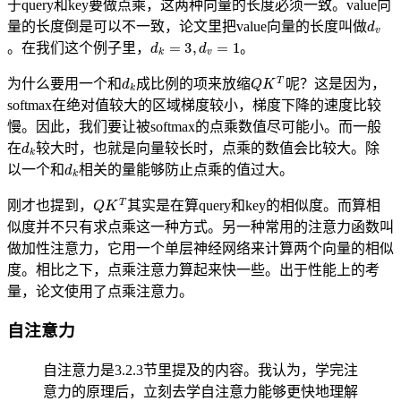
于query和key要做点乘，这两种向量的长度必须一致。value向
d
v
量的长度倒是可以不一致，论文里把value向量的长度叫做
d
k
=
3
,
d
v
=
1
。在我们这个例子里，
。
d
k
Q
K
T
为什么要用一个和
成比例的项来放缩
呢？这是因为，
softmax在绝对值较大的区域梯度较小，梯度下降的速度比较
慢。因此，我们要让被softmax的点乘数值尽可能小。而一般
d
k
在
较大时，也就是向量较长时，点乘的数值会比较大。除
d
k
以一个和
相关的量能够防止点乘的值过大。
Q
K
T
刚才也提到，
其实是在算query和key的相似度。而算相
似度并不只有求点乘这一种方式。另一种常用的注意力函数叫
做加性注意力，它用一个单层神经网络来计算两个向量的相似
度。相比之下，点乘注意力算起来快一些。出于性能上的考
量，论文使用了点乘注意力。
自注意力
自注意力是3.2.3节里提及的内容。我认为，学完注
意力的原理后，立刻去学自注意力能够更快地理解