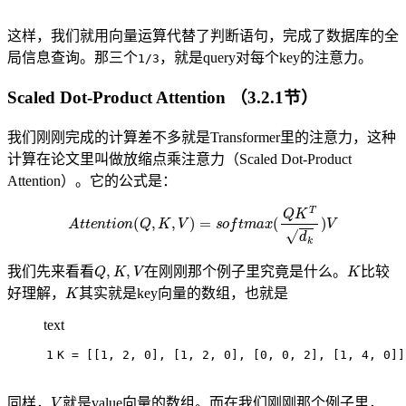
这样，我们就用向量运算代替了判断语句，完成了数据库的全
局信息查询。那三个
，就是query对每个key的注意力。
1/3
Scaled Dot-Product Attention （3.2.1节）
我们刚刚完成的计算差不多就是Transformer里的注意力，这种
计算在论文里叫做放缩点乘注意力（Scaled Dot-Product
Attention）。它的公式是：
A
t
t
e
n
t
i
o
n
(
Q
,
K
,
V
)
=
s
o
f
t
m
a
x
(
Q
K
T
d
k
)
V
Q
,
K
,
V
K
我们先来看看
在刚刚那个例子里究竟是什么。
比较
K
好理解，
其实就是key向量的数组，也就是
text
1
K = [[1, 2, 0], [1, 2, 0], [0, 0, 2], [1, 4, 0]]
V
同样，
就是value向量的数组。而在我们刚刚那个例子里，