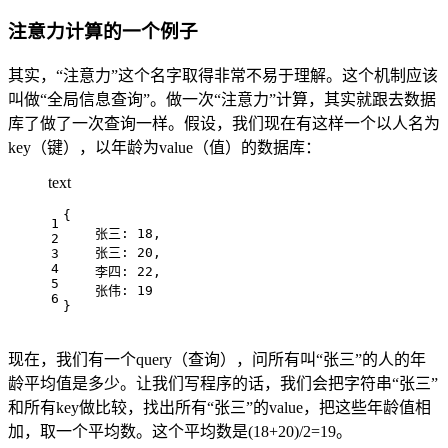
注意力计算的一个例子
其实，“注意力”这个名字取得非常不易于理解。这个机制应该
叫做“全局信息查询”。做一次“注意力”计算，其实就跟去数据
库了做了一次查询一样。假设，我们现在有这样一个以人名为
key（键），以年龄为value（值）的数据库：
text
{
1
    张三: 18,
2
    张三: 20,
3
4
    李四: 22,
5
    张伟: 19
6
}
现在，我们有一个query（查询），问所有叫“张三”的人的年
龄平均值是多少。让我们写程序的话，我们会把字符串“张三”
和所有key做比较，找出所有“张三”的value，把这些年龄值相
加，取一个平均数。这个平均数是(18+20)/2=19。