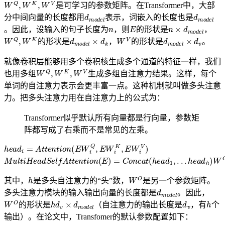
W
Q
,
W
K
,
W
V
是可学习的参数矩阵。在Transformer中，大部
d
m
o
d
e
l
d
m
o
d
e
l
分中间向量的长度都用
表示，词嵌入的长度也是
n
E
n
×
d
m
o
d
e
l
。因此，设输入的句子长度为
，则
的形状是
，
W
Q
,
W
K
d
m
o
d
e
l
×
d
k
W
V
d
m
o
d
e
l
×
d
v
的形状是
，
的形状是
。
就像卷积层能够用多个卷积核生成多个通道的特征一样，我们
W
Q
,
W
K
,
W
V
也用多组
生成多组自注意力结果。这样，每个
单词的自注意力表示会更丰富一点。这种机制就叫做多头注意
力。把多头注意力用在自注意力上的公式为：
Transformer似乎默认所有向量都是行向量，参数矩
阵都写成了右乘而不是常见的左乘。
h
e
a
d
i
=
A
t
t
e
n
t
i
o
n
(
E
W
i
Q
,
E
W
i
K
,
E
W
i
V
)
M
u
l
t
i
H
e
a
d
S
e
l
f
A
t
t
e
n
t
i
o
n
(
h
W
O
其中，
是多头自注意力的“头”数，
是另一个参数矩阵。
d
m
o
d
e
l
多头注意力模块的输入输出向量的长度都是
。因此，
W
O
h
d
v
×
d
m
o
d
e
l
d
v
h
的形状是
（自注意力的输出长度是
，有
个
输出）。在论文中，Transfomer的默认参数配置如下：