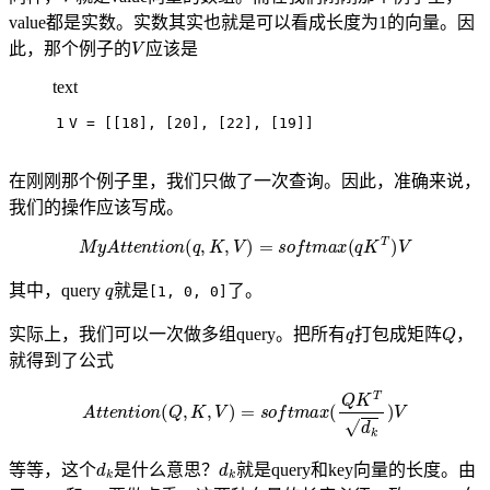
value都是实数。实数其实也就是可以看成长度为1的向量。因
V
此，那个例子的
应该是
text
1
V = [[18], [20], [22], [19]]
在刚刚那个例子里，我们只做了一次查询。因此，准确来说，
我们的操作应该写成。
M
y
A
t
t
e
n
t
i
o
n
(
q
,
K
,
V
)
=
s
o
f
t
m
a
x
(
q
K
T
)
V
q
其中，query
就是
了。
[1, 0, 0]
q
Q
实际上，我们可以一次做多组query。把所有
打包成矩阵
，
就得到了公式
A
t
t
e
n
t
i
o
n
(
Q
,
K
,
V
)
=
s
o
f
t
m
a
x
(
Q
K
T
d
k
)
V
d
k
d
k
等等，这个
是什么意思？
就是query和key向量的长度。由