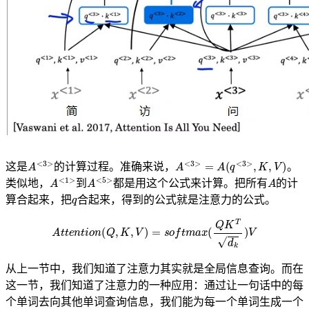
A
<
3
>
A
<
3
>
=
A
(
q
<
3
>
,
K
,
V
)
这是
的计算过程。准确来说，
。
A
A
<
<
1
5
>
>
到
A
类似地，
都是用这个公式来计算。把所有
的计
到
q
算合起来，把
合起来，得到的公式就是注意力的公式。
A
t
t
e
n
t
i
o
n
(
Q
,
K
,
V
)
=
s
o
f
t
m
a
x
(
Q
K
T
d
k
)
V
从上一节中，我们知道了注意力其实就是全局信息查询。而在
这一节，我们知道了注意力的一种应用：通过让一句话中的每
个单词去向其他单词查询信息，我们能为每一个单词生成一个