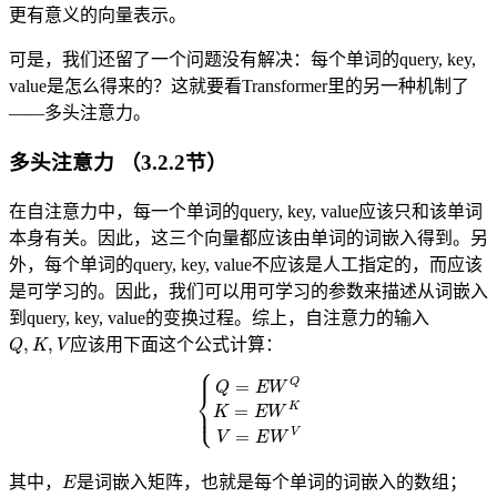
更有意义的向量表示。
可是，我们还留了一个问题没有解决：每个单词的query, key,
value是怎么得来的？这就要看Transformer里的另一种机制了
——多头注意力。
多头注意力 （3.2.2节）
在自注意力中，每一个单词的query, key, value应该只和该单词
本身有关。因此，这三个向量都应该由单词的词嵌入得到。另
外，每个单词的query, key, value不应该是人工指定的，而应该
是可学习的。因此，我们可以用可学习的参数来描述从词嵌入
到query, key, value的变换过程。综上，自注意力的输入
Q
,
K
,
V
应该用下面这个公式计算：
{
Q
=
E
W
Q
K
=
E
W
K
V
=
E
W
V
E
其中，
是词嵌入矩阵，也就是每个单词的词嵌入的数组；