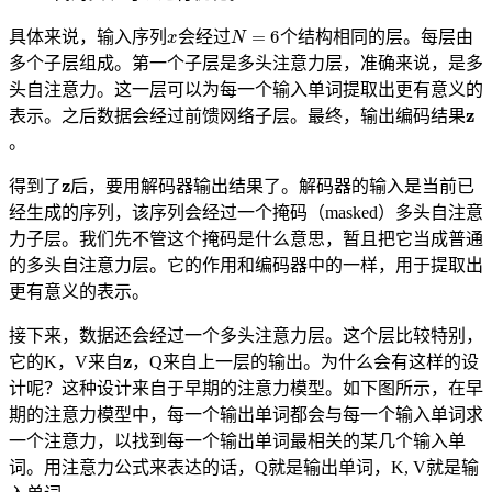
x
N
=
6
具体来说，输入序列
会经过
个结构相同的层。每层由
多个子层组成。第一个子层是多头注意力层，准确来说，是多
头自注意力。这一层可以为每一个输入单词提取出更有意义的
z
表示。之后数据会经过前馈网络子层。最终，输出编码结果
。
z
得到了
后，要用解码器输出结果了。解码器的输入是当前已
经生成的序列，该序列会经过一个掩码（masked）多头自注意
力子层。我们先不管这个掩码是什么意思，暂且把它当成普通
的多头自注意力层。它的作用和编码器中的一样，用于提取出
更有意义的表示。
接下来，数据还会经过一个多头注意力层。这个层比较特别，
z
它的K，V来自
，Q来自上一层的输出。为什么会有这样的设
计呢？这种设计来自于早期的注意力模型。如下图所示，在早
期的注意力模型中，每一个输出单词都会与每一个输入单词求
一个注意力，以找到每一个输出单词最相关的某几个输入单
词。用注意力公式来表达的话，Q就是输出单词，K, V就是输