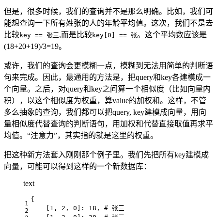
但是，很多时候，我们的查询并不是那么明确。比如，我们可
能想查询一下所有姓张的人的年龄平均值。这次，我们不是去
比较
,而是比较
。这个平均数应该是
key == 张三
key[0] == 张
(18+20+19)/3=19。
或许，我们的查询会更模糊一点，模糊到无法用简单的判断语
句来完成。因此，最通用的方法是，把query和key各建模成一
个向量。之后，对query和key之间算一个相似度（比如向量内
积），以这个相似度为权重，算value的加权和。这样，不管
多么抽象的查询，我们都可以把query, key建模成向量，用向
量相似度代替查询的判断语句，用加权和代替直接取值再求平
均值。“注意力”，其实指的就是这里的权重。
把这种新方法套入刚刚那个例子里。我们先把所有key建模成
向量，可能可以得到这样的一个新数据库：
text
{
1
    [1, 2, 0]: 18, # 张三
2