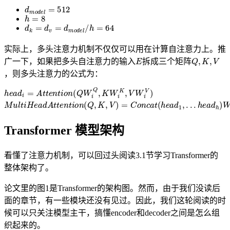
d
m
o
d
e
l
=
512
h
=
8
d
k
=
d
v
=
d
m
o
d
e
l
/
h
=
64
实际上，多头注意力机制不仅仅可以用在计算自注意力上。推
E
Q
,
K
,
V
广一下，如果把多头自注意力的输入
拆成三个矩阵
，则多头注意力的公式为：
h
e
a
d
i
=
A
t
t
e
n
t
i
o
n
(
Q
W
i
Q
,
K
W
i
K
,
V
W
i
V
)
M
u
l
t
i
H
e
a
d
A
t
t
e
n
t
i
o
n
(
Q
,
Transformer 模型架构
看懂了注意力机制，可以回过头阅读3.1节学习Transformer的
整体架构了。
论文里的图1是Transformer的架构图。然而，由于我们没读后
面的章节，有一些模块还没有见过。因此，我们这轮阅读的时
候可以只关注模型主干，搞懂encoder和decoder之间是怎么组
织起来的。