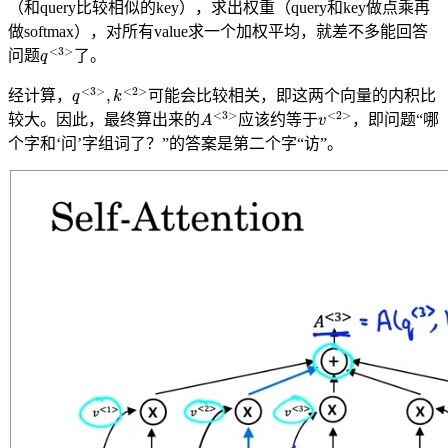
（和query比较相似的key），求出权重（query和key做点乘再
做softmax），对所有value求一个加权平均，就差不多能回答
q
<
3
>
问题
了。
q
<
3
>
,
k
<
2
>
经计算，
可能会比较相关，即这两个向量的内积比
A
<
3
>
v
<
2
>
较大。因此，最终算出来的
应该约等于
，即问题“哪
个字和‘问’字组词了？”的答案是第二个字“访”。