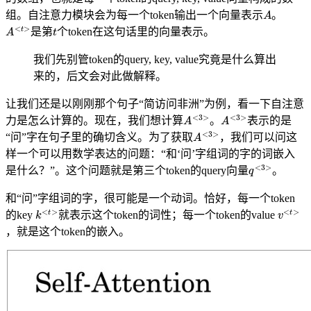
A
组。自注意力模块会为每一个token输出一个向量表示
。
A
<
t
>
t
是第
个token在这句话里的向量表示。
我们先别管token的query, key, value究竟是什么算出
来的，后文会对此做解释。
让我们还是以刚刚那个句子“简访问非洲”为例，看一下自注意
A
<
3
>
A
<
3
>
力是怎么计算的。现在，我们想计算
。
表示的是
A
<
3
>
“问”字在句子里的确切含义。为了获取
，我们可以问这
样一个可以用数学表达的问题：“和‘问’字组词的字的词嵌入
q
<
3
>
是什么？”。这个问题就是第三个token的query向量
。
和“问”字组词的字，很可能是一个动词。恰好，每一个token
k
<
t
>
v
<
t
>
的key
就表示这个token的词性；每一个token的value
，就是这个token的嵌入。