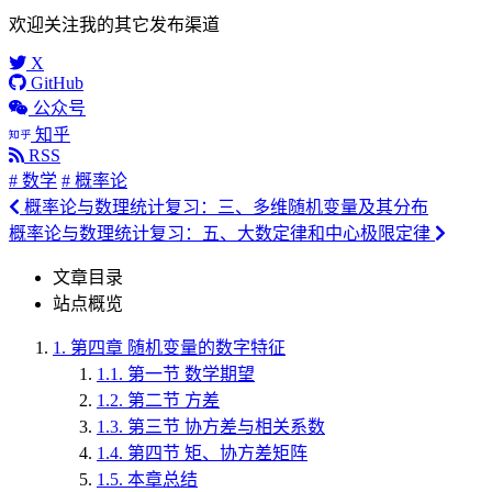
欢迎关注我的其它发布渠道
X
GitHub
公众号
知乎
RSS
# 数学
# 概率论
概率论与数理统计复习：三、多维随机变量及其分布
概率论与数理统计复习：五、大数定律和中心极限定律
文章目录
站点概览
1.
第四章 随机变量的数字特征
1.1.
第一节 数学期望
1.2.
第二节 方差
1.3.
第三节 协方差与相关系数
1.4.
第四节 矩、协方差矩阵
1.5.
本章总结