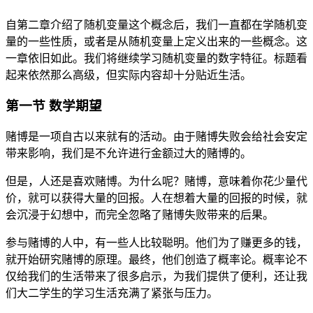
自第二章介绍了随机变量这个概念后，我们一直都在学随机变
量的一些性质，或者是从随机变量上定义出来的一些概念。这
一章依旧如此。我们将继续学习随机变量的数字特征。标题看
起来依然那么高级，但实际内容却十分贴近生活。
第一节 数学期望
赌博是一项自古以来就有的活动。由于赌博失败会给社会安定
带来影响，我们是不允许进行金额过大的赌博的。
但是，人还是喜欢赌博。为什么呢？赌博，意味着你花少量代
价，就可以获得大量的回报。人在想着大量的回报的时候，就
会沉浸于幻想中，而完全忽略了赌博失败带来的后果。
参与赌博的人中，有一些人比较聪明。他们为了赚更多的钱，
就开始研究赌博的原理。最终，他们创造了概率论。概率论不
仅给我们的生活带来了很多启示，为我们提供了便利，还让我
们大二学生的学习生活充满了紧张与压力。