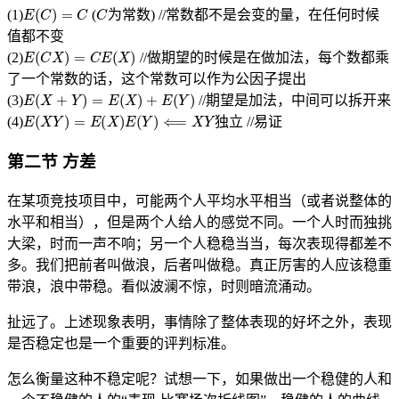
E
(
C
)
=
C
C
(1)
(
为常数) //常数都不是会变的量，在任何时候
值都不变
E
(
C
X
)
=
C
E
(
X
)
(2)
//做期望的时候是在做加法，每个数都乘
了一个常数的话，这个常数可以作为公因子提出
E
(
X
+
Y
)
=
E
(
X
)
+
E
(
Y
)
(3)
//期望是加法，中间可以拆开来
E
(
X
Y
)
=
E
(
X
)
E
(
Y
)
⟸
X
Y
独
立
(4)
//易证
独
立
第二节 方差
在某项竞技项目中，可能两个人平均水平相当（或者说整体的
水平和相当），但是两个人给人的感觉不同。一个人时而独挑
大梁，时而一声不响；另一个人稳稳当当，每次表现得都差不
多。我们把前者叫做浪，后者叫做稳。真正厉害的人应该稳重
带浪，浪中带稳。看似波澜不惊，时则暗流涌动。
扯远了。上述现象表明，事情除了整体表现的好坏之外，表现
是否稳定也是一个重要的评判标准。
怎么衡量这种不稳定呢？试想一下，如果做出一个稳健的人和