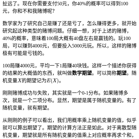
扯远了。现在你需要支付50元，你40%的概率可以得到100
元，你和不和我赌博呢？
数学家为了研究自己是赚了还是亏了，怎么赚得更多，就开始
研究起这种类型的赌博问题。仔细一想，对于上述的赌博，
40%的概率，意味着100局大概有40盘左右是赢钱的。玩100
局，可以赚到4000元，但要投入5000元玩。所以，这样的赌博
极有可能是亏钱的。
100局赚4000元，平均一下1局赚40块钱。这样一个描述你获得
的结果的大概值的东西，就叫做
数学期望
。可以简称
期望
。随
X
E
(
X
)
机变量
的期望记为
。
刚刚赌博成功与失败，其实就是一个0-1分布。如果赌博多
次，就是一个二项分布。显然，期望是属于随机变量的。有了
随机变量，就有期望。
从刚刚的例子可以看出，我们用概率乘上随机变量的值，似乎
就可以算出期望了。期望的计算方法正是如此。对于离散型随
机变量，期望就是所有随机变量的值乘上对应概率再求个和，