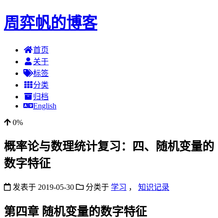
周弈帆的博客
首页
关于
标签
分类
归档
English
0%
概率论与数理统计复习：四、随机变量的
数字特征
发表于
2019-05-30
分类于
学习
，
知识记录
第四章 随机变量的数字特征