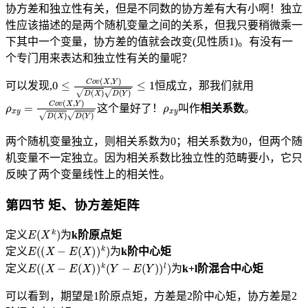
协方差和独立性有关，但是不同数的协方差有大有小啊！独立
性应该描述的是两个随机变量之间的关系，但我只要稍微乘一
下其中一个变量，协方差的值就会改变(见性质1)。有没有一
个专门用来表达和独立性有关的量呢？
0
≤
C
o
v
(
X
,
Y
)
D
(
X
)
D
(
Y
)
≤
1
可以发现,
恒成立，那我们就用
ρ
x
y
=
C
o
v
(
X
,
Y
)
D
(
X
)
D
(
Y
)
ρ
x
y
这个量好了！
叫作
相关系数
。
两个随机变量独立，则相关系数为0；相关系数为0，但两个随
机变量不一定独立。因为相关系数比独立性的范畴要小，它只
反映了两个变量线性上的相关性。
第四节 矩、协方差矩阵
E
(
X
k
)
定义
为
k阶原点矩
E
(
(
X
−
E
(
X
)
)
k
)
定义
为
k阶中心矩
E
(
(
X
−
E
(
X
)
)
k
(
Y
−
E
(
Y
)
)
l
)
为
定义
k+l阶混合中心矩
为
可以看到，期望是1阶原点矩，方差是2阶中心矩，协方差是2