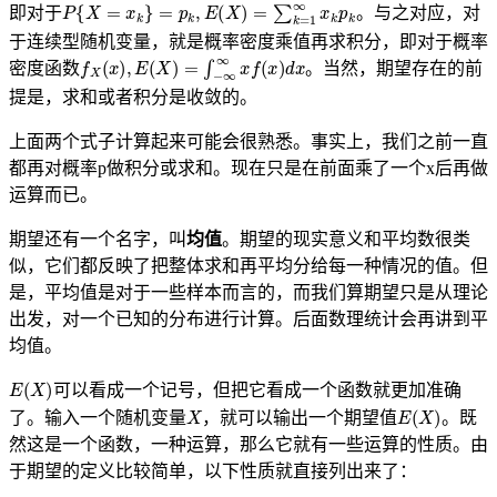
P
{
X
=
x
k
}
=
p
k
,
E
(
X
)
=
∑
k
=
1
∞
x
k
p
k
即对于
。与之对应，对
于连续型随机变量，就是概率密度乘值再求积分，即对于概率
f
X
(
x
)
,
E
(
X
)
=
∫
−
∞
∞
x
f
(
x
)
d
x
密度函数
。当然，期望存在的前
提是，求和或者积分是收敛的。
上面两个式子计算起来可能会很熟悉。事实上，我们之前一直
都再对概率p做积分或求和。现在只是在前面乘了一个x后再做
运算而已。
期望还有一个名字，叫
均值
。期望的现实意义和平均数很类
似，它们都反映了把整体求和再平均分给每一种情况的值。但
是，平均值是对于一些样本而言的，而我们算期望只是从理论
出发，对一个已知的分布进行计算。后面数理统计会再讲到平
均值。
E
(
X
)
可以看成一个记号，但把它看成一个函数就更加准确
X
E
(
X
)
了。输入一个随机变量
，就可以输出一个期望值
。既
然这是一个函数，一种运算，那么它就有一些运算的性质。由
于期望的定义比较简单，以下性质就直接列出来了：