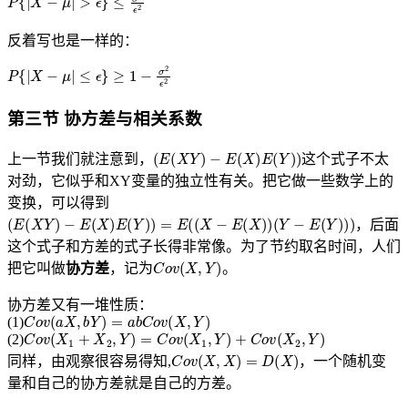
反着写也是一样的：
P
{
|
X
−
μ
|
≤
ϵ
}
≥
1
−
σ
2
ϵ
2
第三节 协方差与相关系数
(
E
(
X
Y
)
−
E
(
X
)
E
(
Y
)
)
上一节我们就注意到，
这个式子不太
对劲，它似乎和XY变量的独立性有关。把它做一些数学上的
变换，可以得到
(
E
(
X
Y
)
−
E
(
X
)
E
(
Y
)
)
=
E
(
(
X
−
E
(
X
)
)
(
Y
−
E
(
Y
)
)
)
，后面
这个式子和方差的式子长得非常像。为了节约取名时间，人们
C
o
v
(
X
,
Y
)
把它叫做
协方差
，记为
。
协方差又有一堆性质：
C
o
v
(
a
X
,
b
Y
)
=
a
b
C
o
v
(
X
,
Y
)
(1)
C
o
v
(
X
1
+
X
2
,
Y
)
=
C
o
v
(
X
1
,
Y
)
+
C
o
v
(
X
2
,
Y
)
(2)
C
o
v
(
X
,
X
)
=
D
(
X
)
同样，由观察很容易得知,
，一个随机变
量和自己的协方差就是自己的方差。