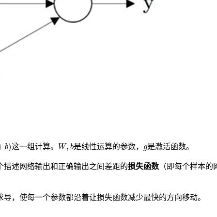
b
)
W
,
b
g
这一组计算。
是线性运算的参数，
是激活函数。
个描述网络输出和正确输出之间差距的
损失函数
（即每个样本的
求导，使每一个参数都沿着让损失函数减少最快的方向移动。