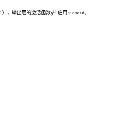
g
[
L
]
1），输出层的激活函数
应用
。
sigmoid