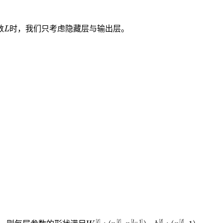
L
数
时，我们只考虑隐藏层与输出层。
W
(
n
[
[
l
l
]
]
,
:
n
[
l
−
1
]
)
b
[
l
]
:
(
n
[
l
]
,
1
)