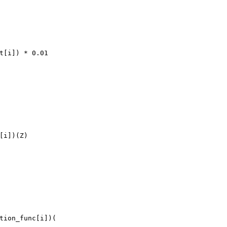
t[i]) * 
0.01
[i])(Z)
tion_func[i])(