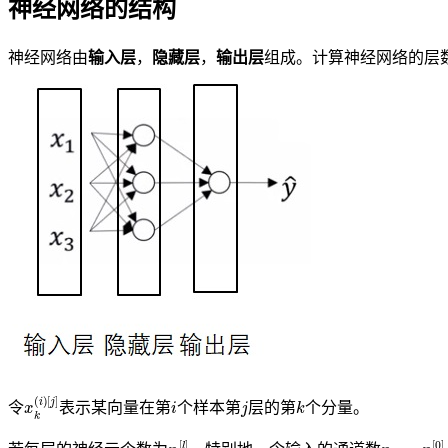
神经网络的结构
神经网络由
输入层
，
隐藏层
，
输出层
组成。计算神经网络的层
x
[
j
k
]
(
i
)
i
j
k
令
表示某向量在第
个样本第
层的第
个分量。
n
[
l
]
n
x
=
n
[
0
]