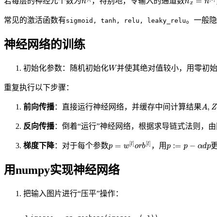
若每层的神经元个数为
，特别地，令输入的通道数
常见的激活函数有
。一般隐
sigmoid, tanh, relu, leaky_relu
神经网络的训练
W
初始化参数：随机初始化
并使其绝对值较小，用零初
重复执行以下步骤：
A
,
Z
前向传播
：直接运行神经网络，并缓存中间计算结果
反向传播
：倒着“运行”神经网络，根据求导链式法则，
p
=
w
[
l
]
o
r
b
[
l
]
p
:=
p
−
α
d
p
梯度下降
：对于每个参数
，用
用numpy实现神经网络
把输入图片进行“压平”操作：