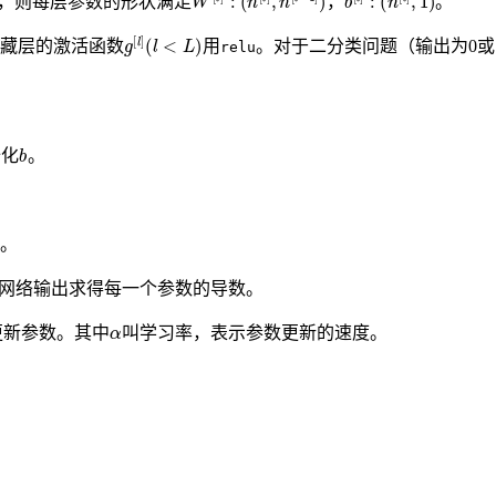
，则每层参数的形状满足
，
。
g
[
l
]
(
l
<
L
)
藏层的激活函数
用
。对于二分类问题（输出为0或
relu
b
始化
。
。
由网络输出求得每一个参数的导数。
α
更新参数。其中
叫学习率，表示参数更新的速度。