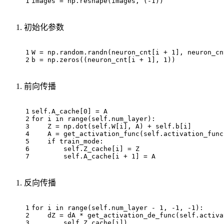
1
images = np.reshape(images, (-
1
))
初始化参数
1
W = np.random.randn(neuron_cnt[i + 
1
], neuron_cn
2
b = np.zeros((neuron_cnt[i + 
1
], 
1
))
前向传播
1
self.A_cache[
0
] = A
2
for
 i 
in
range
(self.num_layer):
3
    Z = np.dot(self.W[i], A) + self.b[i]
4
    A = get_activation_func(self.activation_func
5
if
 train_mode:
6
        self.Z_cache[i] = Z
7
        self.A_cache[i + 
1
] = A
反向传播
1
for
 i 
in
range
(self.num_layer - 
1
, -
1
, -
1
):
2
    dZ = dA * get_activation_de_func(self.activa
3
        self.Z_cache[i])