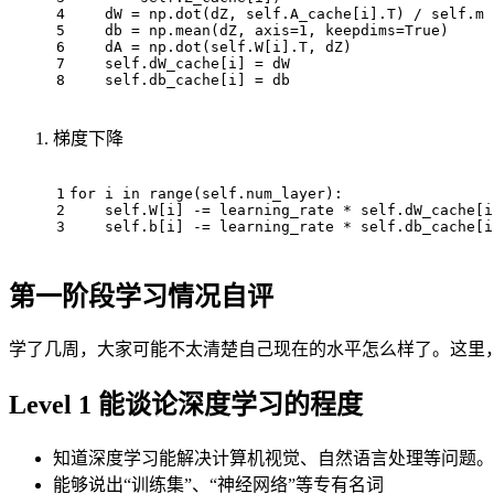
4
    dW = np.dot(dZ, self.A_cache[i].T) / self.m
5
    db = np.mean(dZ, axis=
1
, keepdims=
True
)
6
    dA = np.dot(self.W[i].T, dZ)
7
    self.dW_cache[i] = dW
8
    self.db_cache[i] = db
梯度下降
1
for
 i 
in
range
(self.num_layer):
2
    self.W[i] -= learning_rate * self.dW_cache[i
3
    self.b[i] -= learning_rate * self.db_cache[i
第一阶段学习情况自评
学了几周，大家可能不太清楚自己现在的水平怎么样了。这里
Level 1 能谈论深度学习的程度
知道深度学习能解决计算机视觉、自然语言处理等问题。
能够说出“训练集”、“神经网络”等专有名词