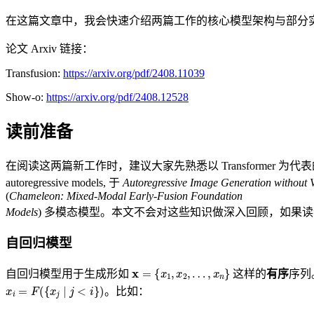
在这篇文章中，我会快速介绍两篇工作的核心模型架构与部分
论文 Arxiv 链接：
Transfusion:
https://arxiv.org/pdf/2408.11039
Show-o:
https://arxiv.org/pdf/2408.12528
读前准备
在阅读这两篇新工作时，建议大家先熟悉以 Transformer 为代表的自回归生成、
autoregressive models, 于
Autoregressive Image Generation without 
(
Chameleon: Mixed-Modal Early-Fusion Foundation
Models
) 多模态模型。本文不会对这些知识做深入回顾，如果
自回归模型
x
=
{
x
1
,
x
2
,
…
,
x
n
}
自回归模型用于生成形如
这样的
有序
序列
x
i
=
F
(
{
x
j
∣
j
<
i
}
)
。比如：