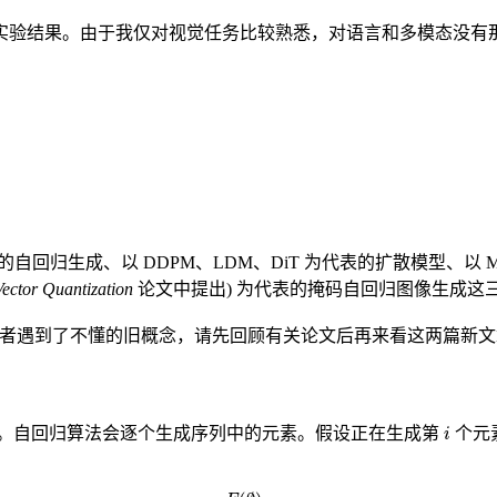
实验结果。由于我仅对视觉任务比较熟悉，对语言和多模态没有
以 DDPM、LDM、DiT 为代表的扩散模型、以 MaskGIT (Masked G
Vector Quantization
论文中提出) 为代表的掩码自回归图像生成这三类
读者遇到了不懂的旧概念，请先回顾有关论文后再来看这两篇新文
i
。自回归算法会逐个生成序列中的元素。假设正在生成第
个元
x
1
=
F
(
∅
)
x
2
=
F
(
{
x
1
}
)
x
3
=
F
(
{
x
1
,
x
2
}
)