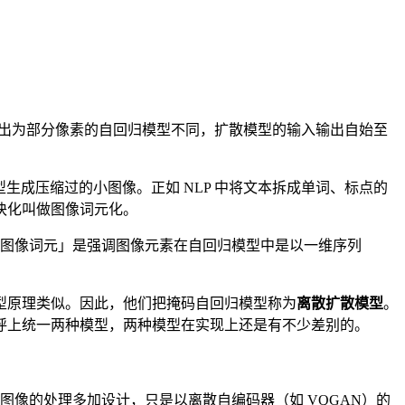
出为部分像素的自回归模型不同，扩散模型的输入输出自始至
用扩散模型生成压缩过的小图像。正如 NLP 中将文本拆成单词、标点的
把图块化叫做图像词元化。
图像词元」是强调图像元素在自回归模型中是以一维序列
型原理类似。因此，他们把掩码自回归模型称为
离散扩散模型
。
呼上统一两种模型，两种模型在实现上还是有不少差别的。
没有对图像的处理多加设计，只是以离散自编码器（如 VQGAN）的