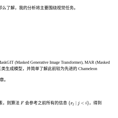
那么了解，我的分析将主要围绕视觉任务。
enerative Image Transformer), MAR (Masked
生成模型，并简单了解此前较为先进的 Chameleon
章。
F
{
x
j
∣
j
<
i
}
素，则算法
会参考之前所有的信息
，得到