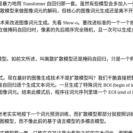
 Transformer 自回归那一套。虽然有些模型会多加入一些
用扩散模型来做图像词元的解码，但核心的图像词元生成还是离不
进的图像生成技术来改进图像词元生成。先看 Show-o。要改进标准
码自回归。在做掩码自回归时，像素的先后顺序完全随机，且一次可以
扩散模型。如前文所述，叫离散扩散模型还是掩码自回归，只是一
生成方式。现在最好的图像生成技术不是扩散模型吗？我们干脆直接把整个扩
生成文本词元。一旦生成了特殊词元 BOI (begin of ima
成所有图像词元。结束此模式后，程序往词元序列里填一个 EOI (end of
老老实实地按下一个词元预测训练，而扩散模型那部分就按照训
 这种文生图模型，而不像此前的基于语言模型的多模态模型。