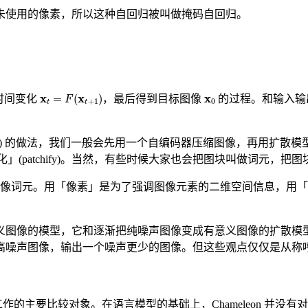
未使用的像素，所以这种自回归被叫做掩码自回归。
x
t
=
F
(
x
t
+
1
)
x
0
时间变化
，最后得到目标图像
的过程。和输入输
odel (LDM) 的做法，我们一般会先用一个自编码器压缩图像，再
块化」(patchify)。当然，有些时候大家也会把图块叫做词元，
像词元。用「像素」是为了强调图像元素的二维空间信息，用「
义图像的模型，它和逐渐把纯噪声图像变成有意义图像的扩散模
高噪声图像，输出一个噪声更少的图像。但这些观点仅仅是从称
新工作的主要比较对象。在语言模型的基础上，Chameleon 并