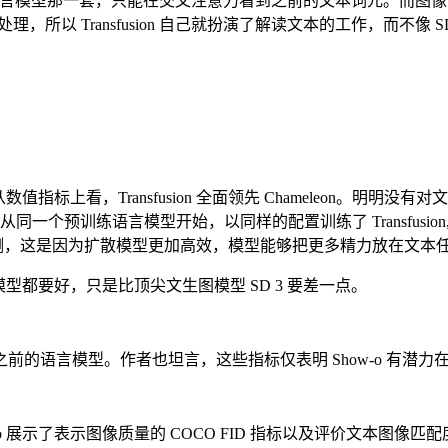
元还是按照语言模型那一套，只能在交叉注意力看到之前的文本词元。而图
里处理，所以 Transfusion 自己就扮演了解读文本的工作，而不像
比。从数值指标上看，Transfusion 全面领先 Chameleon。明明没
同一个预训练语言模型开始，以同样的配置训练了 Transfusion
作者猜测，这是因为扩散模型更加高效，模型能够把更多精力放在文本
图模型都要好，只是比顶尖文生图模型 SD 3 要差一点。
超过了之前的语言模型。作者也坦言，这些指标仅表明 Show-o 有
how-o 展示了表示图像质量的 COCO FID 指标以及评价文本图像匹