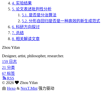
4.
实验结果
5.
论文表述批判性分析
5.1.
是否是分治算法
5.2.
分形自回归是否是一种高效的新生成范式
6.
科研方向探讨
7.
总结
8.
相关解读文章
Zhou Yifan
Designer, artist, philosopher, researcher.
159
日志
21
分类
67
标签
RSS
©
2026
Zhou Yifan
由
Hexo
&
NexT.Mist
强力驱动