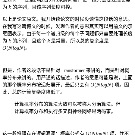
k
为
的序列，且该序列长度可控。
以上是论文原文。我开始读论文的时候没读懂这段话的意思。
在我写这篇博文的时候，发现作者的意思其实可以用前文的示
意图表示。由于每一个递归级的每个子问题都只需要处理长度
k
k
为
的序列，且这个
是常量，所以总的复杂度是
O
(
N
l
o
g
N
)
。
但是，作者这段话不是针对 Transformer 来讲的，而是针对概
率分布来讲的。用严谨的话描述，作者的意思可能是说，上面
O
(
N
l
o
g
N
)
的那个概率分布按递归展开，最后只会有
项。因
此，总的计算复杂度降低了。
计算概率分布的算法大致可以被称为分治算法。但
计算概率分布和执行多叉树神经网络是两码事。
O
(
N
l
o
g
N
)
这一段推理存在逻辑漏洞：概率公式有
项，并不