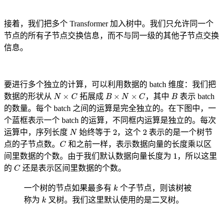
接着，我们把多个 Transformer 加入树中。我们只允许同一个
节点的所有子节点交换信息，而不与同一级的其他子节点交换
信息。
要进行多个独立的计算，可以利用数据的 batch 维度：我们把
N
×
C
B
×
N
×
C
B
数据的形状从
拓展成
，其中
表示 batch
的数量。每个 batch 之间的运算是完全独立的。在下图中，一
个蓝框表示一个 batch 的运算，不同框内运算是独立的。每次
N
2
2
运算中，序列长度
始终等于
，这个
表示的是一个树节
C
点的子节点数。
和之前一样，表示数据向量的长度乘以区
1
间里数据的个数。由于我们默认数据向量长度为
，所以这里
C
的
还是表示区间里数据的个数。
k
一个树的节点如果最多有
个子节点，则该树被
k
称为
叉树。我们这里默认使用的是二叉树。