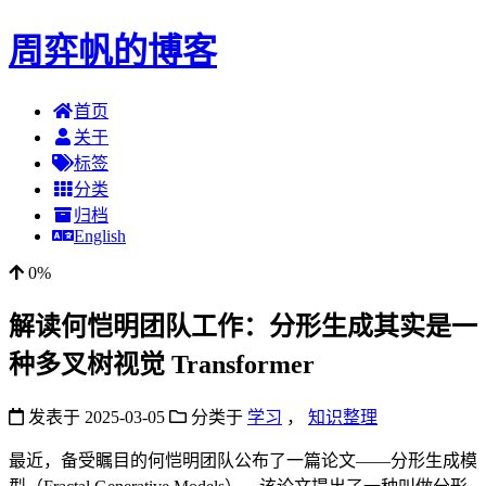
周弈帆的博客
首页
关于
标签
分类
归档
English
0%
解读何恺明团队工作：分形生成其实是一
种多叉树视觉 Transformer
发表于
2025-03-05
分类于
学习
，
知识整理
最近，备受瞩目的何恺明团队公布了一篇论文——分形生成模