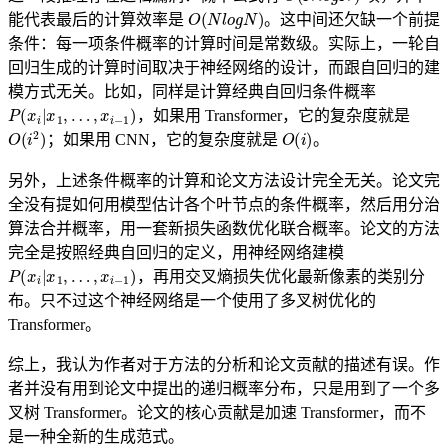
O
(
N
l
o
g
N
)
能代表最后的计算效率是
。这中间还欠缺一个前提
条件：每一项条件概率的计算时间是常数级。实际上，一轮自
回归生成的计算时间取决于神经网络的设计，而跟自回归的建
模方式无关。比如，同样是计算经典自回归条件概率
P
(
x
i
|
x
1
,
…
,
x
i
−
1
)
，如果用 Transformer，它的复杂度就是
O
(
i
2
)
O
(
i
)
；如果用 CNN，它的复杂度就是
。
另外，上述条件概率的计算和论文方法设计完全无关。论文完
全没有提如何用模型估计各个叶节点的条件概率，然后用分治
算法合并概率，用一套新损失函数优化联合概率。论文的方法
完全是按照经典自回归的定义，用神经网络建模
P
(
x
i
|
x
1
,
…
,
x
i
−
1
)
，再用交叉熵损失优化最新像素的类别分
布。只不过这个神经网络是一个使用了多叉树优化的
Transformer。
综上，我认为作者对于方法的分析和论文贡献的描述有误。作
者并没有用到论文中提出的递归概率分布，只是用到了一个多
叉树 Transformer。论文的核心贡献是加速 Transformer，而不
是一种全新的生成范式。