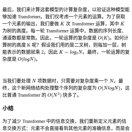
最后，我们来计算这套模型的计算复杂度，以验证这种模型能
够加速 Transformer。我们仅考虑一个元素的运算。为了获取
K
K
一个元素的输出，我们要做
次 Transformer 运算，其中
为树的高度。每一轮 Transformer 运算中，数据的序列长度、
O
(
K
)
通道数都是常数。因此，一轮运算的复杂度是
。如何计
算树的高度 K 呢？假设我们用的是二叉树，则每加一层，树
K
=
l
o
g
2
N
能表示的数据就乘 2。因此
。最终，一轮运算的复
O
(
l
o
g
N
)
杂度是
。
N
N
当我们要处理
项数据时，只需要对复杂度乘一个
。最
O
(
N
l
o
g
N
)
终，这个新网络结构处理整个序列的复杂度为
，这
O
(
N
2
)
比普通 Transformer 的
快多了。
小结
为了减少 Transformer 中的信息交换，我们重新定义元素的信
息交换方式：元素不会直接看到其他元素的准确信息，而是会