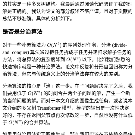
的其实是一种多叉树结构。我最后通过阅读代码验证了我的理
解是正确的。我认为论文的部分叙述不够严谨，且对于贡献的
总结不够准确。具体的分析如下。
是否是分治算法
O
(
N
2
)
对于一些朴素算法为
的序列处理任务，分治 (divide-
and- conquer) 算法通过把任务拆成子任务并递归求解子任务的
O
(
N
2
)
方法，将总算法的复杂度降到
以下。比如我们熟悉的
快速排序就是一种分治算法。论文中反复将分形自回归称为分
治算法，但它与传统意义上的分治算法存在较大的差别。
分治算法的核心是「治」这一步。在子问题解决完了之后，我
O
(
N
2
)
们要用低于
的时间合并两个子问题的解，产生一个新
的当前问题的解。而对于本文介绍的图像生成任务，或者说本
文介绍的多叉树 Transformer 模型，模型的输出是一次性决定
好的，不存在返回父节点再次修改这一步，自然也没有什么低
O
(
N
2
)
于
的合并算法。
如果用分治算法实现图像生成，那么我们应该在不依赖全局信