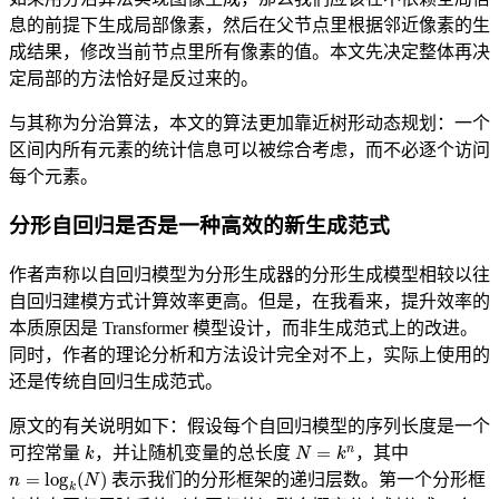
息的前提下生成局部像素，然后在父节点里根据邻近像素的生
成结果，修改当前节点里所有像素的值。本文先决定整体再决
定局部的方法恰好是反过来的。
与其称为分治算法，本文的算法更加靠近树形动态规划：一个
区间内所有元素的统计信息可以被综合考虑，而不必逐个访问
每个元素。
分形自回归是否是一种高效的新生成范式
作者声称以自回归模型为分形生成器的分形生成模型相较以往
自回归建模方式计算效率更高。但是，在我看来，提升效率的
本质原因是 Transformer 模型设计，而非生成范式上的改进。
同时，作者的理论分析和方法设计完全对不上，实际上使用的
还是传统自回归生成范式。
原文的有关说明如下：假设每个自回归模型的序列长度是一个
k
N
=
k
n
可控常量
，并让随机变量的总长度
，其中
n
=
log
k
(
N
)
表示我们的分形框架的递归层数。第一个分形框
k