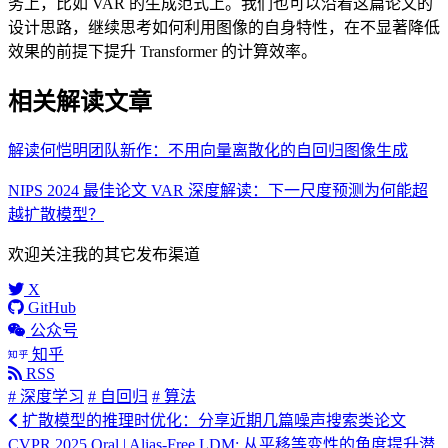
务上，比如 VAR 的生成范式上。我们也可以沿着这篇论文的
设计思路，继续思考如何利用图像的自身特性，在不显著降低
效果的前提下提升 Transformer 的计算效率。
相关解读文章
解读何恺明团队新作：不用向量离散化的自回归图像生成
NIPS 2024 最佳论文 VAR 深度解读：下一尺度预测为何能超
越扩散模型？
欢迎关注我的其它发布渠道
X
GitHub
公众号
知乎
RSS
# 深度学习
# 自回归
# 算法
扩散模型的推理时优化：分享近期几篇噪声搜索类论文
CVPR 2025 Oral | Alias-Free LDM: 从平移等变性的角度提升潜