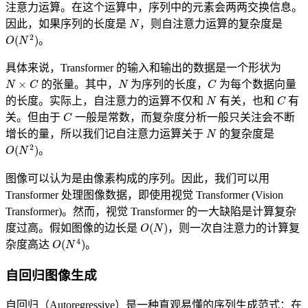
注意力运算。在这个运算中，序列中的元素会两两交换信息。
N
因此，如果序列的长度是
，则自注意力运算的复杂度是
O
(
N
2
)
。
具体来说，Transformer 的输入和输出的数据是一个形状为
N
×
C
N
C
的张量。其中，
为序列的长度，
为每个数据向量
N
C
的长度。实际上，自注意力的运算不仅和
有关，也和
有
C
关。但由于
一般是常数，而复杂度分析一般只关注会不断
N
增长的量，所以我们记自注意力运算关于
的复杂度是
O
(
N
2
)
。
图像可以认为是由像素构成的序列。因此，我们可以用
Transformer 处理图像数据，即使用视觉 Transformer (Vision
Transformer)。然而，视觉 Transformer 的一大缺陷是计算复杂
O
(
N
)
度过高。假如图像的边长是
，则一次自注意力的计算复
O
(
N
4
)
杂度高达
。
自回归图像生成
自回归（Autoregressive）是一种直观易懂的序列生成范式：在