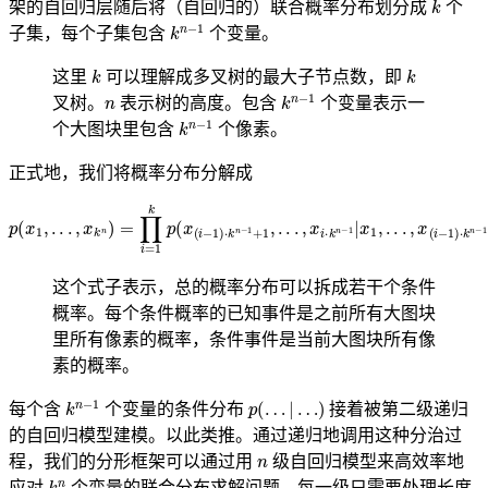
架的自回归层随后将（自回归的）联合概率分布划分成
个
k
n
−
1
子集，每个子集包含
个变量。
k
k
这里
可以理解成多叉树的最大子节点数，即
n
k
n
−
1
叉树。
表示树的高度。包含
个变量表示一
k
n
−
1
个大图块里包含
个像素。
正式地，我们将概率分布分解成
p
(
x
1
,
.
.
.
,
x
k
n
)
=
∏
i
=
1
k
p
(
x
(
i
−
1
)
⋅
k
n
−
1
+
1
,
.
.
.
,
x
i
⋅
k
n
−
1
|
x
1
,
.
.
.
,
x
(
i
−
1
)
⋅
k
这个式子表示，总的概率分布可以拆成若干个条件
概率。每个条件概率的已知事件是之前所有大图块
里所有像素的概率，条件事件是当前大图块所有像
素的概率。
k
n
−
1
p
(
…
|
…
)
每个含
个变量的条件分布
接着被第二级递归
的自回归模型建模。以此类推。通过递归地调用这种分治过
n
程，我们的分形框架可以通过用
级自回归模型来高效率地
k
n
应对
个变量的联合分布求解问题，每一级只需要处理长度