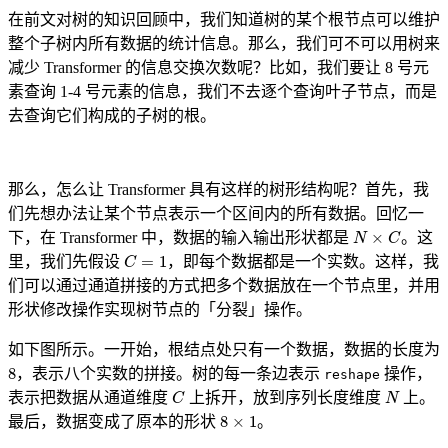
在前文对树的知识回顾中，我们知道树的某个根节点可以维护
整个子树内所有数据的统计信息。那么，我们可不可以用树来
减少 Transformer 的信息交换次数呢？比如，我们要让 8 号元
素查询 1-4 号元素的信息，我们不去逐个查询叶子节点，而是
去查询它们构成的子树的根。
那么，怎么让 Transformer 具有这样的树形结构呢？首先，我
们先想办法让某个节点表示一个区间内的所有数据。回忆一
N
×
C
下，在 Transformer 中，数据的输入输出形状都是
。这
C
=
1
里，我们先假设
，即每个数据都是一个实数。这样，我
们可以通过通道拼接的方式把多个数据放在一个节点里，并用
形状修改操作实现树节点的「分裂」操作。
如下图所示。一开始，根结点处只有一个数据，数据的长度为
8
，表示八个实数的拼接。树的每一条边表示
操作，
reshape
C
N
表示把数据从通道维度
上拆开，放到序列长度维度
上。
8
×
1
最后，数据变成了原本的形状
。