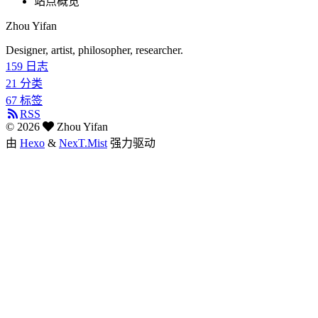
站点概览
Zhou Yifan
Designer, artist, philosopher, researcher.
159
日志
21
分类
67
标签
RSS
©
2026
Zhou Yifan
由
Hexo
&
NexT.Mist
强力驱动