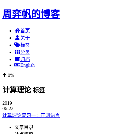
周弈帆的博客
首页
关于
标签
分类
归档
English
0%
计算理论
标签
2019
06-22
计算理论复习一：正则语言
文章目录