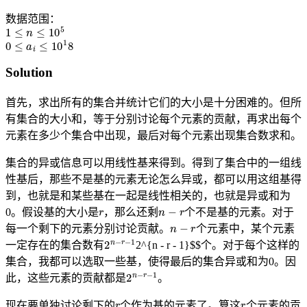
数据范围：
1
≤
n
≤
10
5
0
≤
a
i
≤
10
1
8
Solution
首先，求出所有的集合并统计它们的大小是十分困难的。但所
有集合的大小和，等于分别讨论每个元素的贡献，再求出每个
元素在多少个集合中出现，最后对每个元素出现集合数求和。
集合的异或信息可以用线性基来得到。得到了集合中的一组线
性基后，那些不是基的元素无论怎么异或，都可以用这组基得
到，也就是和某些基在一起是线性相关的，也就是异或和为
r
n
−
r
0。假设基的大小是
，那么还剩
个不是基的元素。对于
n
−
r
每一个剩下的元素分别讨论贡献。
个元素中，某个元素
2
n
−
r
−
1
一定存在的集合数有
2^{n - r - 1}$$个。对于每个这样的
集合，我都可以选取一些基，使得最后的集合异或和为0。因
2
n
−
r
−
1
此，这些元素的贡献都是
。
r
r
现在要单独讨论剩下的
个作为基的元素了。算这
个元素的贡