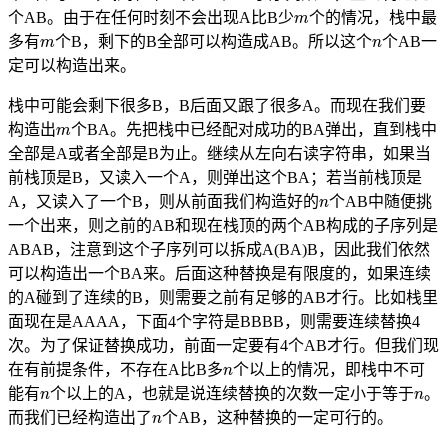
m
个AB。由于在任何时刻不会出现A比B少
个的情况，栈中最
m
n
多有
个B，剩下的B全部可以构造成AB。所以这个
个AB一
定可以构造出来。
栈中可能会剩下很多B，B后面又跟了很多A。而现在我们要
m
构造出
个BA。先把栈中已经配对成功的BA弹出，直到栈中
全部是A或者全部是B为止。继续从左向右读字符串，如果当
前栈顶是B，又读入一个A，则弹出这个BA；若当前栈顶是
n
A，又读入了一个B，则从前面我们构造好的
个AB中随便挑
一个出来，则之前的AB和现在栈顶的两个AB构成的子序列是
ABAB，注意到这个子序列可以拆成A(BA)B，因此我们依然
可以构造出一个BA来。后面这种替换是有限度的，如果连续
的A碰到了连续的B，则需要之前有足够的AB才行。比如栈里
面现在是AAAA，下面4个字符是BBBB，则需要连续替换4
次。为了保证替换成功，前面一定要有4个AB才行。但我们现
n
在有前提条件，不存在A比B多
个以上的情况，即栈中不可
n
n
能有
个以上的A，也就是说连续替换的次数一定小于等于
。
n
而我们已经构造出了
个AB，这种替换的一定可行的。