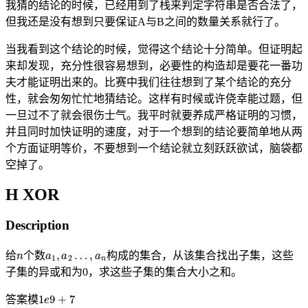
我猜的结论的时候，已经用到了栈来判定字符串是否合法了，
但我还是没有想到只要保证A与B之间的数量关系就行了。
当我看到这个结论的时候，觉得这个结论十分简单。但证明起
来却发现，充分性很容易想到，必要性的构造却是要花一番功
夫才能证明出来的。比赛中我们往往想到了某个结论的充分
性，就会匆匆忙忙地猜结论。这样有时候或许侥幸能过题，但
一旦过不了就会很伤士气。我平时就要养成严格证明的习惯，
并且同时加快证明的速度，对于一个想到的结论要简单地从两
个方面证明等价，不要想到一个结论就立刻跃跃欲试，脑袋都
空掉了。
H XOR
Description
n
a
1
,
a
2
…
,
a
n
给
个数
构成的集合，从该集合找出子集，这些
子集的异或和为0，求这些子集的集合大小之和。
1
e
9
+
7
答案模