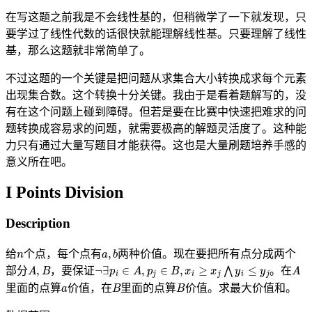
在写这题之前我是不会线性基的，但稍微学了一下就发现，只
要学过了线性代数的话很快就能理解线性基。只要理解了线性
基，那么这题就非常简单了。
不过这题的一个关键是把问题从求集合大小转换成求每个元素
出现集合数。这个转换十分关键。我由于是看着题解写的，没
有在这个问题上碰到障碍。但若是要在比赛中快速把难求的问
题转换成容易求的问题，就需要极高的解题灵活度了。这种能
力只有通过大量写题目才能获得。这也是大量刷题培养手感的
意义所在吧。
I Points Division
Description
n
a
,
b
给
个点，每个点有
两种价值。现在要把所有点分成两个
A
,
B
¬
∃
p
i
∈
A
,
p
j
∈
B
,
x
i
≥
x
j
⋀
y
i
≤
y
j
A
部分
，要保证
。在
a
B
B
里面的点算
价值，在
里面的点算
价值。求最大价值和。