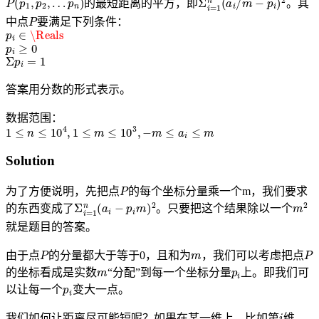
的最短距离的平方，即
。其
P
中点
要满足下列条件：
p
i
∈
\Reals
p
i
≥
0
Σ
p
i
=
1
答案用分数的形式表示。
数据范围：
1
≤
n
≤
10
4
,
1
≤
m
≤
10
3
,
−
m
≤
a
i
≤
m
Solution
P
为了方便说明，先把点
的每个坐标分量乘一个m，我们要求
Σ
i
=
1
n
(
a
i
−
p
i
m
)
2
m
2
的东西变成了
。只要把这个结果除以一个
就是题目的答案。
P
m
P
由于点
的分量都大于等于0，且和为
，我们可以考虑把点
m
p
i
的坐标看成是实数
“分配”到每一个坐标分量
上。即我们可
p
i
以让每一个
变大一点。
i
我们如何让距离尽可能短呢？如果在某一维上，比如第
维，