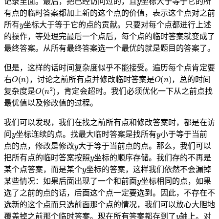
记录里面。最后，把已经访问过的，且
坐标大于等于它的所
有点的临时答案都加上新的这个点的价值，表示这个点对之前
y
所有
坐标大于等于它的点的贡献。只要对每个点都进行上述
的操作，等处理完最后一个点后，每个点的临时答案就变成了
最终答案。从所有最终答案选一个最优的就是题目的答案了。
但是，这样的话时间复杂度似乎不能接受。遍历每个点肯定要
O
(
n
)
O
(
n
)
右
，讨论之前所有点并修改临时答案是
，总的时间
O
(
n
2
)
复杂度是
，肯定会超时。我们必须优化一下从之前点找
最优值以及修改值的过程。
我们可以发现，我们在找之前所有点和修改答案时，都是在访
y
y
问
坐标连续的点。找最大临时答案是找所有
小于等于当前
y
点的点，修改是修改
大于等于当前点的点。那么，我们可以
y
把所有点的临时答案按照
坐标的顺序存储。我们存的不再是
y
某个点答案，而是某个
坐标的答案，这样我们依然不会漏掉
y
某些情况：如果后面出现了一个和前面
坐标相同的点，如果
选了之前的点的话，后面这个点一定要选到。因此，不存在不
选新的这个点而只选前面那个点的情况，我们可以放心大胆地
y
覆盖掉之前那个临时答案。现在所有答案都存到了
轴上。对