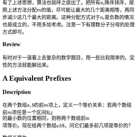
有了上述思想，算法也就呼之欲出了。把所有
降序排序，按
m
照上述方法分配
的值，尽可能让最大的几个距离相等，再同
a
i
步减少这几个最大的距离。这种分配方式对于
是负数的情况
也是成立的，不用多加考虑。注意一下有理数分子分母的处理
方式即可。
Review
有时对于一道看上去复杂的数学题目，用一些比较简单的、定
性的方法就能解出来。
A Equivalent Prefixes
Description
a
,
b
m
在两个数组
的前
项上，定义一个等价关系：若两个数组
m
前
项任意一个区间$
l,r
的
前
最
小
数
的
位
置
相
同
，
则
称
两
个
数
组
m
的
最
小
数
的
位
置
相
同
，
则
称
两
个
数
组
前
项
组
等
价
。
现
在
给
两
个
数
a,b$，问它们最多前几项是等价的？
项
等
价
。
现
在
给
两
个
数
组
n