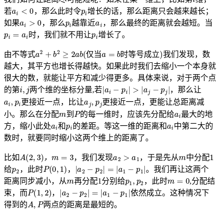
a
i
<
0
p
i
若
，那么此时令
增长的话，那么距离只会越来越长；
a
i
>
0
p
i
a
i
如果
，那么
越靠近
，那么最终的距离就会越短。当
p
i
=
a
i
p
i
时，我们就不用让
增长了。
a
2
+
b
2
≥
2
a
b
(
仅
当
a
=
b
时
等
号
成
立
)
由不等式
我们发现，数
仅
当
时
等
号
成
立
越大，其平方也增长得越快。如果此时我们去缩小一个本身就
很大的数，就能让平方和减少得更多。具体来说，对于两个点
i
,
j
|
a
i
−
p
i
|
>
|
a
j
−
p
j
|
的第
两个维的坐标分量,若
，那么让
a
i
,
p
i
a
j
,
p
j
更接近一点，比让
更接近一点，更能让总距离减
m
P
a
i
小。那么在分配
到
的每一维时，应该先分配给
最大的地
a
p
i
i
和
a
i
方，缩小此处
的差距。等这一维的距离和
中第二大的
和
数时，就要同时缩小这两个维上的距离了。
A
(
2
,
3
)
，
m
=
3
a
2
>
a
1
m
1
比如
，我们发现
，于是先从
中分配
，
p
2
P
(
0
,
1
)
|
a
2
−
p
2
|
=
|
a
1
−
p
1
|
给
，此时
，
。我们再让这两个
m
p
1
,
p
2
m
=
0
距离同步减小，从
再分配1分别给
，此时
,分配结
P
(
1
,
2
)
|
a
2
−
p
2
|
=
|
a
1
−
p
1
|
束，而
，
依然成立。这种情况下
A
,
P
得到的
两点的距离是最短的。
a
i