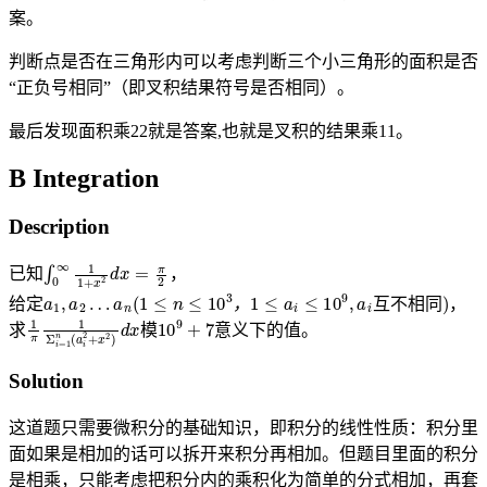
案。
判断点是否在三角形内可以考虑判断三个小三角形的面积是否
“正负号相同”（即叉积结果符号是否相同）。
最后发现面积乘22就是答案,也就是叉积的结果乘11。
B Integration
Description
∫
0
∞
1
1
+
x
2
d
x
=
π
2
已知
，
a
1
,
a
2
…
a
n
(
1
≤
n
≤
10
3
，
1
≤
a
i
≤
10
9
,
a
i
互
不
相
同
)
给定
，
，
互
不
相
同
1
π
1
Σ
i
=
1
n
(
a
i
2
+
x
2
10
)
d
9
x
+
7
求
模
意义下的值。
Solution
这道题只需要微积分的基础知识，即积分的线性性质：积分里
面如果是相加的话可以拆开来积分再相加。但题目里面的积分
是相乘，只能考虑把积分内的乘积化为简单的分式相加，再套