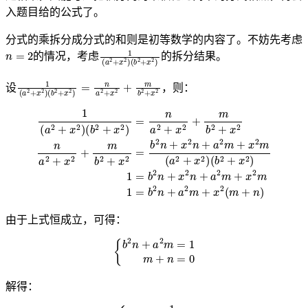
入题目给的公式了。
分式的乘拆分成分式的和则是初等数学的内容了。不妨先考虑
n
=
2
1
(
b
(
a
2
2
+
+
x
x
2
2
)
)
的情况，考虑
的拆分结果。
1
(
b
(
a
2
2
+
+
x
x
2
2
)
=
)
n
a
2
+
x
2
+
m
b
2
+
x
2
设
，则：
(
b
2
+
(
b
x
2
2
+
)
=
x
n
2
a
)
1
2
=
+
b
x
2
2
n
+
+
m
x
b
2
2
n
+
+
x
a
2
1
2
n
(
m
a
a
2
+
2
+
+
x
x
2
x
2
m
2
)
+
1
m
=
b
b
2
2
n
+
+
x
a
2
2
=
m
b
2
+
n
x
+
2
x
(
m
2
n
+
+
n
a
)
2
m
+
由于上式恒成立，可得：
{
b
2
n
+
a
2
m
=
1
m
+
n
=
0
解得：
{
n
=
1
b
2
−
a
2
m
=
1
a
2
−
b
2