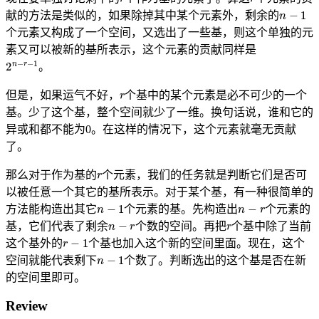
n
−
1
献的方法是类似的，如果除掉其中某个元素外，剩余的
个元素又构成了一个空间，又选出了一些基，则这个单独的元
素又可以被新的基所表示，这个元素的贡献同样是
2
n
−
r
−
1
。
r
但是，如果运气不好，
个基中的某个元素是必不可少的一个
基。少了这个基，整个空间就少了一维。换句话说，谁和它的
异或和都不能为0。在这样的情况下，这个元素就毫无贡献
了。
r
那么对于作为基的
个元素，我们的任务就是判断它们是否可
以被任意一个其它的基所表示。对于某个基，有一种很简单的
n
−
1
n
−
r
方法能构造出其它
个元素的基。先构造出
个元素的
n
−
r
r
基，它们代表了剩余
个数的空间。再把
个基中除了当前
r
−
1
这个基外的
个基也加入这个新的空间里面。现在，这个
n
−
1
空间就能代表剩下
个数了。判断选出的这个基是否在新
的空间里即可。
Review