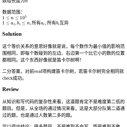
数组长度为
数据范围：
1
≤
n
≤
10
5
1
≤
a
i
,
b
i
≤
n
,
所
有
a
i
,
所
有
b
i
互
异
所
有
所
有
互
异
Solution
这个等价关系的意思好像就是说，每个数作为最小值的影响范
围相同，即每个数碰到的左边、右边第一个比它小的数的位置
都相同。这个东西好像就是笛卡尔树啊！
m
i
d
二分答案，对前
项构建笛卡尔树，若笛卡尔树完全相同就
check成功。
Review
从知识和写代码的复杂性来看，这道题肯定不是难度第二低的
题目。但是，从全场的通过情况来看，这是大部分队第二道通
过的题，也是通过人数第二多的题。
可以得出结论：很多题目，不是难到不会写，而是难到不敢