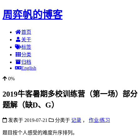
周弈帆的博客
首页
关于
标签
分类
归档
English
0%
2019牛客暑期多校训练营（第一场）部分
题解（缺D、G）
发表于
2019-07-21
分类于
记录
，
作业/练习
题目按个人感受的难度升序排列。