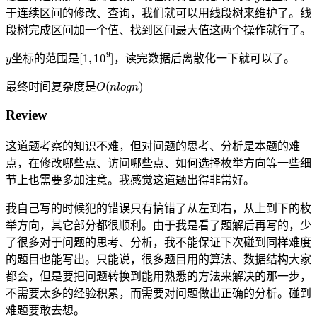
于连续区间的修改、查询，我们就可以用线段树来维护了。线
段树完成区间加一个值、找到区间最大值这两个操作就行了。
y
[
1
,
10
9
]
坐标的范围是
，读完数据后离散化一下就可以了。
O
(
n
l
o
g
n
)
最终时间复杂度是
Review
这道题考察的知识不难，但对问题的思考、分析是本题的难
点，在修改哪些点、访问哪些点、如何选择枚举方向等一些细
节上也需要多加注意。我感觉这道题出得非常好。
我自己写的时候犯的错误只有搞错了从左到右，从上到下的枚
举方向，其它部分都很顺利。由于我是看了题解后再写的，少
了很多对于问题的思考、分析，我不能保证下次碰到同样难度
的题目也能写出。只能说，很多题目用的算法、数据结构大家
都会，但是要把问题转换到能用熟悉的方法来解决的那一步，
不需要太多的经验积累，而需要对问题做出正确的分析。碰到
难题要敢去想。