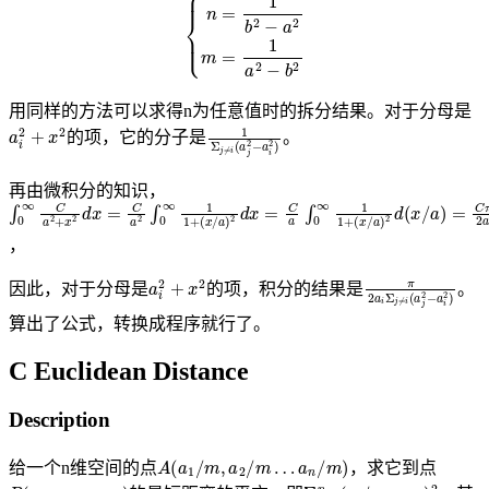
用同样的方法可以求得n为任意值时的拆分结果。对于分母是
a
i
2
+
x
2
1
Σ
j
≠
i
(
a
j
2
−
a
i
2
)
的项，它的分子是
。
再由微积分的知识，
∫
(
(
0
x
x
∞
/
/
a
a
C
)
)
2
2
a
d
d
2
x
(
+
x
=
x
/
C
a
2
)
d
a
=
∫
x
0
C
=
∞
π
C
1
2
a
1
a
2
+
∫
0
∞
1
1
+
，
a
i
2
+
x
2
π
2
a
i
Σ
j
≠
i
(
a
j
2
−
a
i
因此，对于分母是
的项，积分的结果是
。
算出了公式，转换成程序就行了。
C Euclidean Distance
Description
A
(
a
1
/
m
,
a
2
/
m
…
a
n
/
m
)
给一个n维空间的点
，求它到点
P
(
p
1
,
p
2
,
…
p
n
)
Σ
i
=
1
n
(
a
i
/
m
−
p
i
)
2