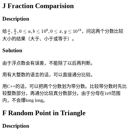
J Fraction Comparision
Description
x
a
,
y
b
,
0
≤
a
,
b
≤
10
9
,
0
≤
x
,
y
≤
10
18
给
，问这两个分数比较
大小的结果（大于、小于或等于）。
Solution
由于浮点数会有误差，不能除了以后再判断。
用有大整数的语言的话，可以直接通分比较。
用C++的话，可以把两个分数划为带分数。比较带分数时先比
较整数部分，再通分比较真分数部分。由于分母在1e9范围
内，不会爆long long。
F Random Point in Triangle
Description