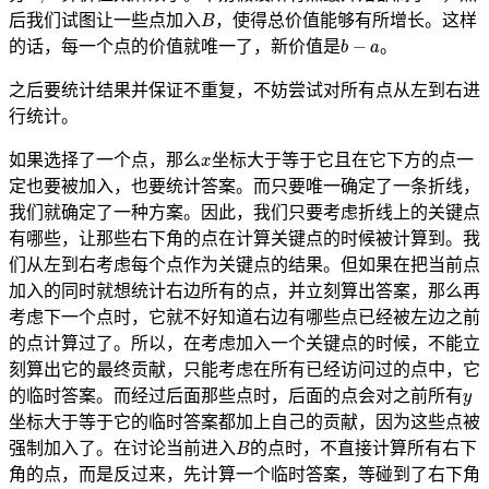
B
后我们试图让一些点加入
，使得总价值能够有所增长。这样
b
−
a
的话，每一个点的价值就唯一了，新价值是
。
之后要统计结果并保证不重复，不妨尝试对所有点从左到右进
行统计。
x
如果选择了一个点，那么
坐标大于等于它且在它下方的点一
定也要被加入，也要统计答案。而只要唯一确定了一条折线，
我们就确定了一种方案。因此，我们只要考虑折线上的关键点
有哪些，让那些右下角的点在计算关键点的时候被计算到。我
们从左到右考虑每个点作为关键点的结果。但如果在把当前点
加入的同时就想统计右边所有的点，并立刻算出答案，那么再
考虑下一个点时，它就不好知道右边有哪些点已经被左边之前
的点计算过了。所以，在考虑加入一个关键点的时候，不能立
刻算出它的最终贡献，只能考虑在所有已经访问过的点中，它
y
的临时答案。而经过后面那些点时，后面的点会对之前所有
坐标大于等于它的临时答案都加上自己的贡献，因为这些点被
B
强制加入了。在讨论当前进入
的点时，不直接计算所有右下
角的点，而是反过来，先计算一个临时答案，等碰到了右下角