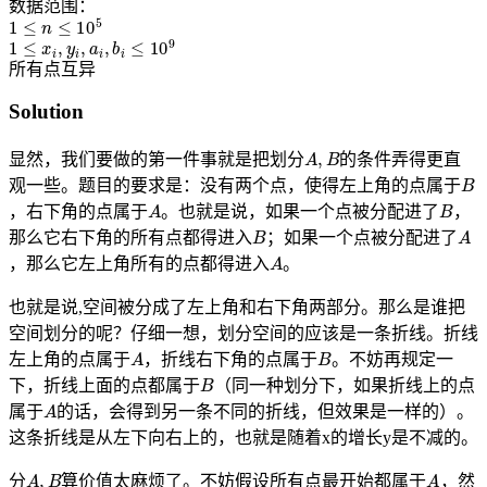
数据范围：
1
≤
n
≤
10
5
1
≤
x
i
,
y
i
,
a
i
,
b
i
≤
10
9
所
异
有
点
互
所
有
点
互
异
Solution
A
,
B
显然，我们要做的第一件事就是把划分
的条件弄得更直
B
观一些。题目的要求是：没有两个点，使得左上角的点属于
A
B
，右下角的点属于
。也就是说，如果一个点被分配进了
，
B
A
那么它右下角的所有点都得进入
；如果一个点被分配进了
A
，那么它左上角所有的点都得进入
。
也就是说,空间被分成了左上角和右下角两部分。那么是谁把
空间划分的呢？仔细一想，划分空间的应该是一条折线。折线
A
B
左上角的点属于
，折线右下角的点属于
。不妨再规定一
B
下，折线上面的点都属于
（同一种划分下，如果折线上的点
A
属于
的话，会得到另一条不同的折线，但效果是一样的）。
这条折线是从左下向右上的，也就是随着x的增长y是不减的。
A
,
B
A
分
算价值太麻烦了。不妨假设所有点最开始都属于
，然