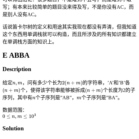
写；有本来比较简单的题目没来得及写，不是你没有AC，而
是别人没有AC。
话说笛卡尔树的定义和用途其实我现在都没有弄清，但我知道
这个东西用单调栈就可以构造，而且所涉及的所有知识都建立
在单调栈方面的知识上。
E ABBA
Description
n
,
m
2
(
n
+
m
)
给定
，问有多少个长为
的字符串，’A’和’B’各
(
n
+
m
)
(
n
+
m
)
个，使得该字符串能够被拆成
个长度为2的子
n
m
序列，其中有
个子序列是”AB”，
个子序列是”BA”。
数据范围：
0
≤
n
,
m
≤
10
3
Solution