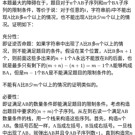
本题最大的障碍在于，题目对于n个AB子序列和m个BA子序
i
i
列的限制条件，等价于说：对于任意的
，字符串前
中不能出
n
m
现A比B多
个以上的情况，也不能出现A比B少
个以上的情
况。证明如下：
充分性：
n
即证逆否命题：如果字符串中出现了A比B多
个以上的情
n
+
1
况，则不能满足题目的条件。假设在某个位置，A比B多
n
+
1
个，则前面这些多出来的
个A永远不能放在B的后面，也
(
m
+
n
)
−
(
n
+
1
)
=
m
−
1
就是最多只有剩下的
个A能够构成
m
−
1
BA，但是
个BA是不能满足题目的限制条件的。
m
不能有A比B少
个以上的情况的证明类似的。
必要性：
即证满足AB的数量条件即能满足题目的限制条件。考虑构造
(
n
+
m
)
出题目中要求的
个子序列。从左到右读一个满足AB
n
数量条件的栈，用一个栈来构造这些序列。首先，构造
个
AB。像括号匹配一样，A当成左括号，B当成右括号。一旦栈
n
中出现了AB，就弹出AB并且令AB子序列数+1，直到构造完