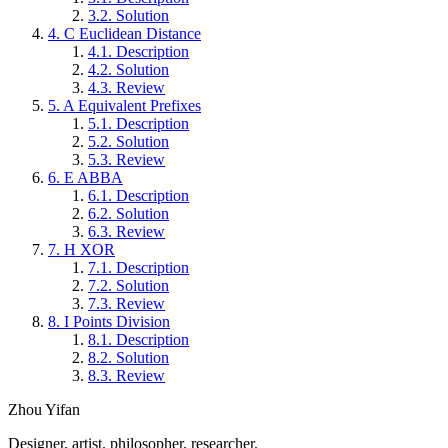
3.2.
Solution
4.
C Euclidean Distance
4.1.
Description
4.2.
Solution
4.3.
Review
5.
A Equivalent Prefixes
5.1.
Description
5.2.
Solution
5.3.
Review
6.
E ABBA
6.1.
Description
6.2.
Solution
6.3.
Review
7.
H XOR
7.1.
Description
7.2.
Solution
7.3.
Review
8.
I Points Division
8.1.
Description
8.2.
Solution
8.3.
Review
Zhou Yifan
Designer, artist, philosopher, researcher.