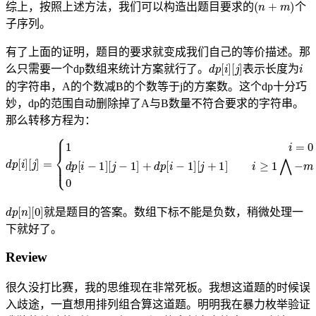
(
n
+
m
)
综上，按照上述方法，我们可以构造出题目要求的
个
子序列。
有了上面的证明，题目的要求就变成我们自己的等价描述。那
d
[
j
p
]
[
i
]
i
么只需要一个dp数组来统计方案就行了。
表示长度为
的字符串，A的个数减B的个数等于j的方案数。这个dp十分巧
妙，dp的范围自动删除掉了A与B数量不符合要求的字符串。
那么转移方程为：
d
p
[
i
]
[
j
]
=
{
[
1
j
+
i
=
1
0
]
i
⋀
≥
1
j
=
⋀
0
−
d
m
p
[
≤
i
−
j
≤
1
n
]
0
[
j
e
−
l
s
1
e
]
+
d
p
[
i
−
1
]
d
[
0
p
]
[
n
]
就是题目的答案。数组下标不能是负数，稍微处理一
下就好了。
Review
很久没打比赛，我的思维现在非常死板。我想这道题的时候误
入歧途，一直想用排列组合算这道题。明明我在暴力枚举验证