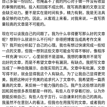
自己多留一份回忆，也掩盖不了我的内心对于做一件没有收益
的事情的抵制。投入和回报不成比例，我写高质量的文章注定
会缺乏动力。要不是实在是时间有多，精力有剩，我是无法具
备足够的动力的。因此，从客观上来看，对我来说，一直写质
量较高的文章是不可能的。
现在可以谈我自己的问题了。我为什么非得要写那么好的文章
呢？想到什么就说什么不行吗？非得把博客当成高考作文来
写？我开始分析起了自己的心理。我也有想过快速完成一些短
一点的文章，但我一想到这些文章可能会写得不够好，像程序
一样充满“BUG”，心里就很不是滋味。我想的事情并不是写
出好的文章，而是不希望文章中有漏洞，有缺点。我把写文章
当成了一种自我展示、自我实现的工具。文章中有纰漏，文章
写得不好，就会显得我这个人有缺点。为了让我自己显得更完
美，我把这种对于完美的追求代入了文章中。我希望用一篇质
量高的文章，来反映一个能力强的自己。我产生这些想法的原
因和其他很多表现都是一样的。有些人在乎穿着打扮，认为外
貌能反映自己；有些人在乎言行，以自谦来衬托自己的高尚。
我虽然不在意别人的看法，但我也在用我写的文章，或者我的