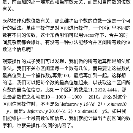
是，前面加的那一堆东西和当前数无关，而是和当前数的位数
有关。
既然操作和数位数有关，那么维护每个数的位数一定是一个可
行的做法。单由于操作是对区间进行操作，一个区间里不同的
数有不同的位数，这个东西哪怕可以用vector存下，合并的时
间复杂度都会爆炸。有没有一种办法能够合并区间所有数的位
数这个信息呢？
观察操作的式子我们可以发现，我们做的所有运算都是加法和
乘法。我们不关心区间里每一个数有几位，而是要让这些数的
y
最高位乘上一个操作数
再乘100，最后再加到一起。这样想
的话，我们可以把每个数的最高位加起来，以获取这个区间所
11
,
2222
,
4444
有数的最高位信息。比如一个区间的数是
，那
10
+
1000
+
1000
=
2010
么最高数位之和就是
。那么对这个
区间信息操作时，不再是$x \leftarrow y
10^{d+2} + x \times10
，
是
而
+ y
x \leftarrow y
2010^{d+2} + x \times10 + y$。如果我
，
而
是
们能维护一个最高数位和信息，我们就能计算出当前区间的数
字和，也就是操作2询问的内容了。