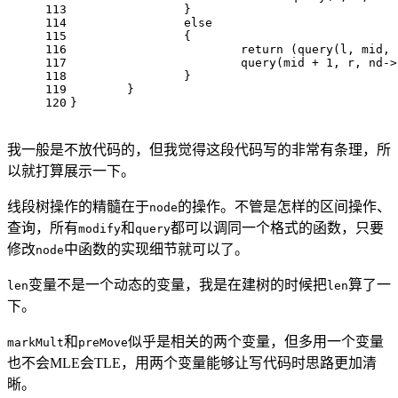
113
		}
114
else
115
		{
116
return
 (
query
(l, mid, 
117
query
(mid + 
1
, r, nd->
118
		}
119
	}
120
}
我一般是不放代码的，但我觉得这段代码写的非常有条理，所
以就打算展示一下。
线段树操作的精髓在于
的操作。不管是怎样的区间操作、
node
查询，所有
和
都可以调同一个格式的函数，只要
modify
query
修改
中函数的实现细节就可以了。
node
变量不是一个动态的变量，我是在建树的时候把
算了一
len
len
下。
和
似乎是相关的两个变量，但多用一个变量
markMult
preMove
也不会MLE会TLE，用两个变量能够让写代码时思路更加清
晰。