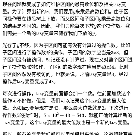
现在问题就变成了如何维护区间的最高数位和及相关lazy变
x
y
量。为了计算出新的
，我们要用
来乘最高数位和。由于区
y
间操作要在线段树上下放，而父区间和子区间
乘最高数位和
y
的结果是不同的。因此，我们只能每次下放
这个操作数。我
y
们需要一个新的lazy变量来储存我们下放的
。
y
光存了
不够，因为子区间可能有没有计算过的操作数。比如
3
x
3
子区间进行了操作数3的操作，子区间的数字应当是
，但
子区间没有被访问，标记还没有计算过。现在又对整个区间进
43
x
34
行了操作数4的操作，子区间的数字现在应当是
。此时
子区间依然没有被访问。也就是说，之前lazy变量是3，经过
操作后lazy变量变成了43。
每次进行操作，lazy变量前面都会加一个数。往前面加数这个
操作可不好做。但是，我们可以记录这个lazy变量的最大位
数。比如lazy变量现在是43，那么最大位数就是2。下次进行
5
×
10
2
+
43
=
543
操作数5的操作时，
，就能正确计算出新的
lazy变量了。这个lazy变量的最大位数也是一个新的lazy变量。
所以，所有的变量我们都可以用线段树来维护，这道题就写完