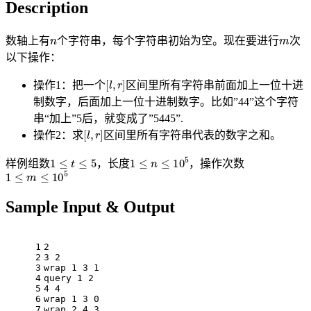
Description
n
m
数轴上有
个字符串，每个字符串初始为空。现在要进行
次
以下操作：
[
l
,
r
]
操作1：把一个
区间里所有字符串前面加上一位十进
制数字，后面加上一位十进制数字。比如”44”这个字符
串“加上”5后，就变成了”5445”.
[
l
,
r
]
操作2：求
区间里所有字符串代表的数字之和。
1
≤
t
≤
5
1
≤
n
≤
10
5
样例组数
，长度
，操作次数
1
≤
m
≤
10
5
Sample Input & Output
1
2
2
3 2
3
wrap 1 3 1
4
query 1 2
5
4 4
6
wrap 1 3 0
7
wrap 2 4 3