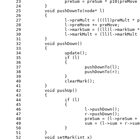
23
		preSum = preSum * p10[preMove 
24
	}
25
void
pushDownTo
(node* l)
26
{
27
		l->preMult = (((ll)preMult *
28
		l->preMove += preMove;
29
		l->markSum = ((ll)l->markSum 
30
		l->markMult = (ll)l->markMult
31
	}
32
void
pushDown
()
33
{
34
update
();
35
if
 (l)
36
		{
37
pushDownTo
(l);
38
pushDownTo
(r);
39
		}
40
clearMark
();
41
	}
42
void
pushUp
()
43
{
44
if
 (l)
45
		{
46
			l->
pushDown
();
47
			r->
pushDown
();
48
			preSum = (l->preSum 
49
			sum = (l->sum + r->su
50
		}
51
	}
52
void
setMark
(
int
 x)