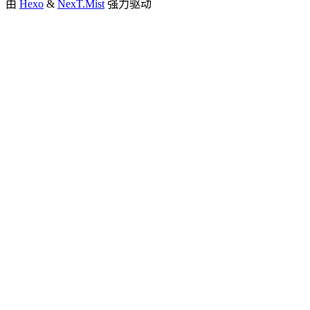
由
Hexo
&
NexT.Mist
强力驱动