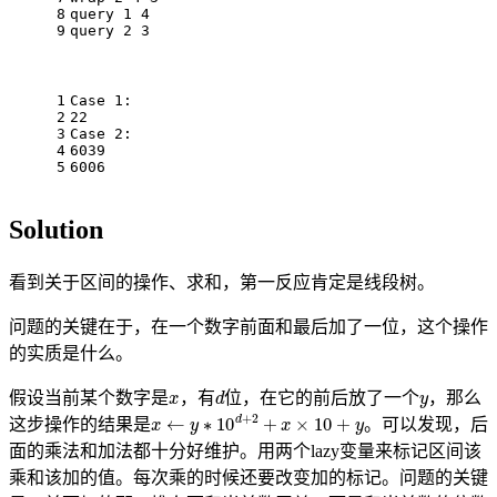
8
query 1 4
9
query 2 3
1
Case 1:
2
22
3
Case 2:
4
6039
5
6006
Solution
看到关于区间的操作、求和，第一反应肯定是线段树。
问题的关键在于，在一个数字前面和最后加了一位，这个操作
的实质是什么。
x
d
y
假设当前某个数字是
，有
位，在它的前后放了一个
，那么
x
←
y
∗
10
d
+
2
+
x
×
10
+
y
这步操作的结果是
。可以发现，后
面的乘法和加法都十分好维护。用两个lazy变量来标记区间该
乘和该加的值。每次乘的时候还要改变加的标记。问题的关键