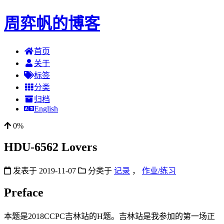
周弈帆的博客
首页
关于
标签
分类
归档
English
0%
HDU-6562 Lovers
发表于
2019-11-07
分类于
记录
，
作业/练习
Preface
本题是2018CCPC吉林站的H题。吉林站是我参加的第一场正