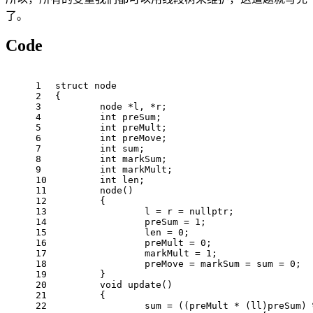
了。
Code
1
struct
node
2
{
3
	node *l, *r;
4
int
 preSum;
5
int
 preMult;
6
int
 preMove;
7
int
 sum;
8
int
 markSum;
9
int
 markMult;
10
int
 len;
11
node
()
12
	{
13
		l = r = 
nullptr
;
14
		preSum = 
1
;
15
		len = 
0
;
16
		preMult = 
0
;
17
		markMult = 
1
;
18
		preMove = markSum = sum = 
0
;
19
	}
20
void
update
()
21
{
22
		sum = ((preMult * (ll)preSum