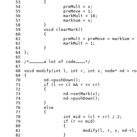
53
{
54
		preMult = x;
55
		preMove = 
1
;
56
		markMult = 
10
;
57
		markSum = x;
58
	}
59
void
clearMark
()
60
{
61
		preMult = preMove = markSum = 
62
		markMult = 
1
;
63
	}
64
};
65
66
/*………………a lot of code…………*/
67
68
void
modify
(
int
 l, 
int
 r, 
int
 v, node* nd = ro
69
{
70
	nd->
pushDown
();
71
if
 (l == cl && r == cr)
72
	{
73
		nd->
setMark
(v);
74
		nd->
pushDown
();
75
	}
76
else
77
	{
78
int
 mid = (cl + cr) / 
2
;
79
if
 (r <= mid)
80
		{
81
modify
(l, r, v, nd->l,
82
		}