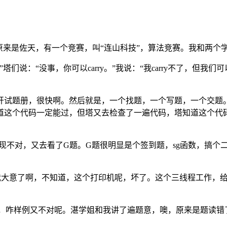
原来是佐天，有一个竞赛，叫“连山科技”，算法竞赛。我和两个
们说：“没事，你可以carry。”我说：“我carry不了，但
开试题册，很快啊。然后就是，一个找题，一个写题，一个交题
道这个代码一定能过，但塔又去检查了一遍代码，塔知道这个代
现不对，又去看了G题。G题很明显是个签到题，sg函数，搞个
我大意了啊，不知道，这个打印机呢，坏了。这个三线程工作，给
，咋样例又不对呢。湛学姐和我讲了遍题意，噢，原来是题读错