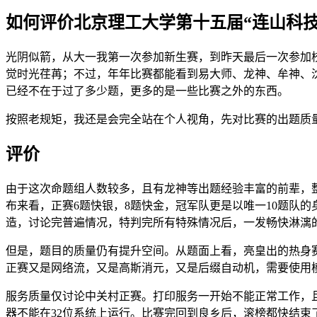
如何评价北京理工大学第十五届“连山科技
光阴似箭，从大一我第一次参加新生赛，到昨天最后一次参加校
觉时光荏苒；不过，年年比赛都能看到易大师、龙神、牟神、
已经不在于过了多少题，更多的是一些比赛之外的东西。
按照老规矩，我还是会完全站在个人视角，先对比赛的出题质
评价
由于这次命题组人数较多，且有龙神等出题经验丰富的前辈，
布来看，正赛6题快银，8题快金，冠军队更是以唯一10题队
造，讨论完普遍情况，特判完所有特殊情况后，一发畅快淋漓
但是，题目的质量仍有提升空间。从题面上看，亮皇出的热身
正赛又是网络流，又是高斯消元，又是后缀自动机，需要使用
服务质量仅讨论中关村正赛。打印服务一开始不能正常工作，且奇慢
器不能在32位系统上运行。比赛完回到良乡后，滚榜都快结束