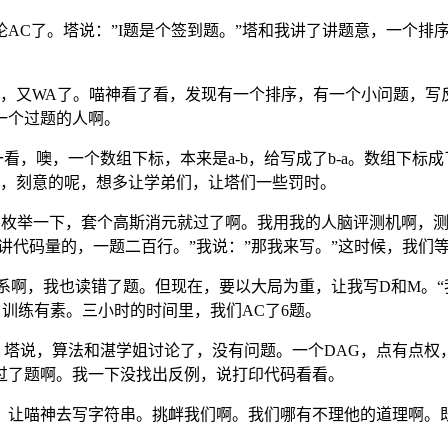
论AC了。塔说：”I题是个签到题。”塔和我讲了讲题意，一个排
去，又WA了。喵神看了看，发现有一个排序，有一个小问题，
一个过题的人啊。
，噢，一个数组下标，本来是a-b，给写成了b-a。数组下标成
们呢，刻意的呢，想多让学弟们，让塔们一些罚时。
，枚举一下，套个高斯消元就过了啊。我用我的人脑评测机啊，
讲代码量的，一题二百行。”我说：”那我来写。”这时候，我们
系啊，我也读错了题。但现在，要以大局为重，让我写D和M。
训练有素。三小时的时间里，我们AC了6题。
塔说，算法和湛学姐讨论了，没有问题。一个DAG，点有点权
过了题啊。我一下没找出反例，说打印代码看看。
，让喵神去写字符串。挑衅我们啊。我们哪有不理他的道理啊。既