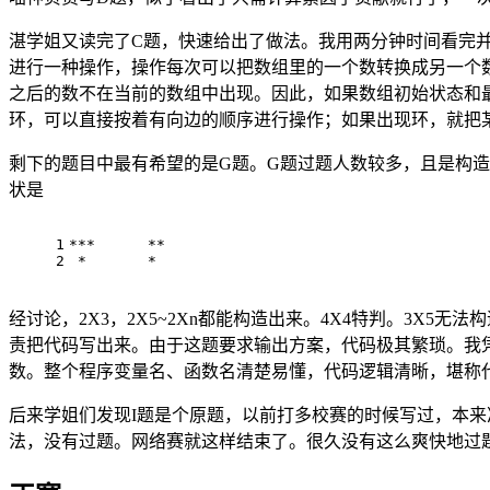
湛学姐又读完了C题，快速给出了做法。我用两分钟时间看完
进行一种操作，操作每次可以把数组里的一个数转换成另一个
之后的数不在当前的数组中出现。因此，如果数组初始状态和
环，可以直接按着有向边的顺序进行操作；如果出现环，就把某
剩下的题目中最有希望的是G题。G题过题人数较多，且是构
状是
1
***      **
2
 *       *
经讨论，2X3，2X5~2Xn都能构造出来。4X4特判。3X
责把代码写出来。由于这题要求输出方案，代码极其繁琐。我
数。整个程序变量名、函数名清楚易懂，代码逻辑清晰，堪称代码
后来学姐们发现I题是个原题，以前打多校赛的时候写过，本
法，没有过题。网络赛就这样结束了。很久没有这么爽快地过