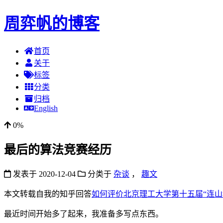
周弈帆的博客
首页
关于
标签
分类
归档
English
0%
最后的算法竞赛经历
发表于
2020-12-04
分类于
杂谈
，
趣文
本文转载自我的知乎回答
如何评价北京理工大学第十五届“连山
最近时间开始多了起来，我准备多写点东西。