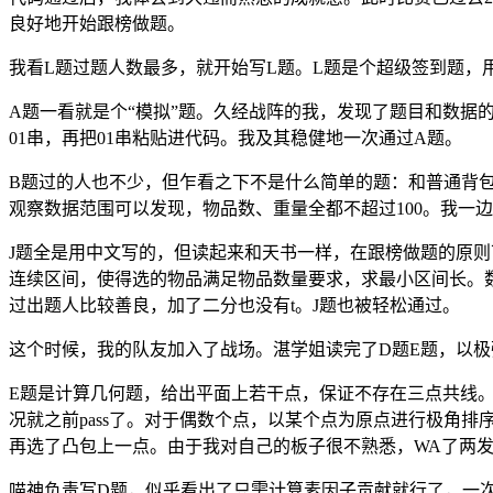
良好地开始跟榜做题。
我看L题过题人数最多，就开始写L题。L题是个超级签到题，
A题一看就是个“模拟”题。久经战阵的我，发现了题目和数
01串，再把01串粘贴进代码。我及其稳健地一次通过A题。
B题过的人也不少，但乍看之下不是什么简单的题：和普通背
观察数据范围可以发现，物品数、重量全都不超过100。我一
J题全是用中文写的，但读起来和天书一样，在跟榜做题的原
连续区间，使得选的物品满足物品数量要求，求最小区间长。数
过出题人比较善良，加了二分也没有t。J题也被轻松通过。
这个时候，我的队友加入了战场。湛学姐读完了D题E题，以极
E题是计算几何题，给出平面上若干点，保证不存在三点共线
况就之前pass了。对于偶数个点，以某个点为原点进行极角
再选了凸包上一点。由于我对自己的板子很不熟悉，WA了两发
喵神负责写D题，似乎看出了只需计算素因子贡献就行了，一