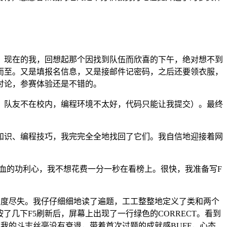
。现在的我，回想起那个因找到队伍而欣喜的下午，绝对想不到
而至。又是填报名信息，又是接邮件记密码，之后还要领衣服，
讨论，参赛体验还是不错的。
，队友不在校内，编程环境不太好，代码只能让我提交）。最终
。手速、算法知识、编程技巧，我完完全全地找回了它们。我自信地迎接着网
血的功利心，我不想花费一分一秒在看榜上。很快，我准备写F
练度尽失。我仔仔细细地读了遍题，工工整整地定义了类和两个
几下F5刷新后，屏幕上出现了一行绿色的CORRECT。看到
我的斗志丝毫没有衰退，带着首次过题的成就感BUFF，心态