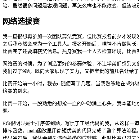
验。虽然很多问题是客观问题，再怎么样也不能改变，但该喷
网络选拔赛
我一直很想再参加一次团队算法竞赛，但比赛报名前夕才发现
之后我竟然会成为一个工具人。报名开始后，喵神不肯做队长
比赛完了还要填获奖信息。热身赛我一个人去检查环境，比赛
网络赛的时候，为了创造更好的参赛体验，不让学弟们感到太
我们过了9题，既向大家展现了实力，又把宝贵的前几名让给
比赛开始前一小时，我去cf随便写了几题。当我熟练地在5秒内敲完fo
络赛的到来。
比赛一开始，一股熟悉的想抢一血的冲动涌上心头。我本能地
题。
F题很明显是个排序签到题，写惯了正经代码的我，从这样一
排序函数，main函数里用简短优美的代码完成了整个算法流程
代码通过后，我体会到久违而熟悉的成就感。此时比赛已过去2