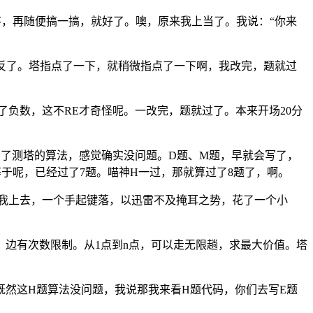
序，再随便搞一搞，就好了。噢，原来我上当了。我说：“你来
写反了。塔指点了一下，就稍微指点了一下啊，我改完，题就过
了负数，这不RE才奇怪呢。一改完，题就过了。本来开场20分
测了测塔的算法，感觉确实没问题。D题、M题，早就会写了，
等于呢，已经过了7题。喵神H一过，那就算过了8题了，啊。
“我上去，一个手起键落，以迅雷不及掩耳之势，花了一个小
，边有次数限制。从1点到n点，可以走无限趟，求最大价值。塔
然这H题算法没问题，我说那我来看H题代码，你们去写E题