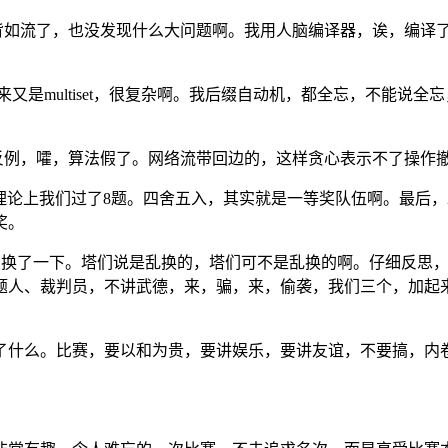
背如流了，也没发现什么大问题啊。我用人脑编译器，诶，编译
来又是multiset，很复杂啊。我后缀自动机，都全忘，不能
反例，嚯，算法假了。网络流带回边的，这样贪心表示不了操作
理论上我们过了8题。四舍五入，其实就是一等奖队伍啊。最后
奖。
调换了一下。塔们说是乱换的，塔们可不是乱换的啊。仔细反思
题人、裁判员，不讲武德，来，骗，来，偷袭，我们三个，加起
。
了什么。比赛，要以和为贵，要讲娱乐，要讲友谊，不要搞，内