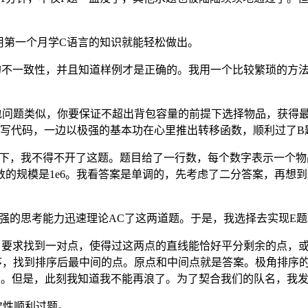
用第一个月学C语言的知识就能轻松做出。
据的不一致性，并且知道样例才是正确的。我用一个比较繁琐的方
包问题类似，你要保证不超出背包容量的前提下选择物品，获得
边写代码，一边以极强的基本功在心里推出转移函数，顺利过了B
则下，我不得不开了这题。题目给了一行数，每个数字表示一个
的规模是1e6。我看答案是单调的，先考虑了二分答案，再想
强的思考能力迅速理论AC了这两道题。于是，我选择去实现E题
。要求找到一对点，使得过这两点的直线能恰好平分剩余的点，
排序，找到排序后最中间的点。原点和中间点就是答案。极角排序
。但是，此刻我知道我不能再浪了。为了契合我们的队名，我发出
次性顺利过题。