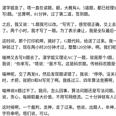
湛学姐急了，塔一直在读题，额，大概有4，5道题，都已经理
写I题。”总算啊，81分钟，过了第二道，签到题。
之后，我又说：“L题我可以改。”写完了，感觉很正确，交上
了。两个小时，我才写了一题。为了表示谦让，我是全队最后
这时间，那个打印机啊，搞好了。G题代码，给送了过来。我一看
钟就过了，现在两小时20分钟才过，整整120分钟，啊。我
喵神又去写H题去了。湛学姐又理论AC了一题，就是那个J题
我说：“你来写。”塔说：“我不写。这是码农题。传统码农题是
喵神呢，交了两发H，然后发现题读错了。我说：”停停。没关
时，才把，就把D和M写完了啊。我练过三、四年算法竞赛啊，
喵神说H题过不了。我问，怎么回事，算法问题还是写法问题。
说，贪心，每趟取最大价值，不用写网络流。二十分钟就有人
这时候啊，一个裁判，龙神，走了过来。他说，出题人，牟神
字符串吧。塔们说，可以。