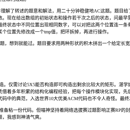
并理解了转述的题意和解法，用二十分钟稳健地AC这题。题目给
数。现在给出数组的初始状态和操作若干次之后的状态，问最早
最终状态中不同位置出现相同数字，可以对把这两个位置连一条
个位置先修改成一个tmp值，把环拆掉，再进行操作。
造题，想到就能过。题目要求用两种形状的积木拼出一个给定长
5无法构造。仅需讨论5X5能否构造即可构造出剩余比较大的矩形。
凭借着多年积累的结构化编程经验，把每个操作模块化实现，先
中的典范，入选世界10大优美ACM代码也不令人奇怪。最终2发
来准备粘一份代码。但喵神坚持着网络选拔赛过题影响正赛RP的
题，我感到神清气爽。