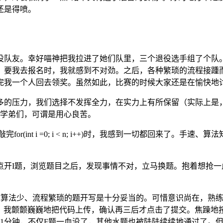
还是得喷。
没队友。幸好喵神把我拉进了她们队里，三个退役选手组了个队
，要我去报名时，我就感到不对劲。之后，各种繁琐的流程接踵
完我一个人回去领奖。虽然如此，比赛的时候大家还是在愉快地
多的压力，我们选择不发挥全力，在实力上有所保留（实际上是
了学弟们，可谓是用心良苦。
r(int i =0; i < n; i++)时，我感到一切都回来了
点开I题，浏览题目之后，发现事情不对，立马换题。抱着想抢一
道算法少、流程繁琐的题开写是十分妥当的。可惜意识尚在，熟
。我颤颤巍巍地把代码上传，确认再三后才点击了提交。焦躁地按了
1分钟，不仅F题一血没了，其他水题也被陆陆续续地通过了。但