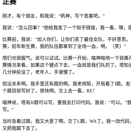
正赛
刚才，有个朋友，和我说：“帆神，写个答案吧。”
我说：“怎么回事？”他给我发了一个知乎链接，我一看，噢，
比赛前，我说：“加入你们，让你们丢了最佳女队，不好意思。”塔
赛，前年新生赛，我的队伍都拿到了全场一血，啊。（笑）”
塔们也很服气，说可以试试。比赛一开始，喵神啪地一下就撕
赛情况来看，如果这个键点下去，一血就是我们队的了。塔知
几分钟前没了，老年人，手速慢了。
但没关系啊。我手里还有题的啊。我老规矩，开局看了I题。发
个题目就写好了，很快啊。交上去一看，RE！
喵神说，塔有H题可以写，要我去打印代码。我说：“可以。”
写。“
当时急着过题，我又大意了啊。交了L题，WA了。我一改代码
又把我踢下去了。