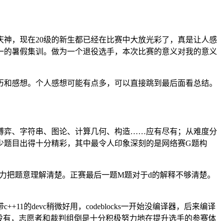
庆神，现在20级的新生都已经在比赛中大放光彩了，真是让人感
一的暑假集训。做为一个退役选手，本次比赛的意义对我的意义
历和感想。个人感想可能有点多，可以直接跳到最后面看总结。
博弈、字符串、图论、计算几何、构造……应有尽有；从难度分
少题目出得十分精彩，其中最令人印象深刻的是网络赛G题构
力把题意理解清楚。正赛最后一题M题对于d的解释不够清楚。
devc稍微好用，codeblocks一开始没编译器，后来编译
是没有，志愿者和裁判组倒是十分积极努力地在提升选手的参赛体