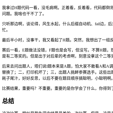
我拿过H题代码一看，没毛病啊。正着看，反着看，代码都倒
问题。我啥也干不了了。
只听那边啊，谈论得，风生水起，什么后缀自动机、fail边，后
忙。
最后半小时，没事干，我又看起了H题。突然，我想出了一组
赛后一看，E题做法没错，F题也是会写，但没写。不算H题，
是有二等奖的。但是出于对后辈的考虑啊，刻意没拿这个二等
后来去问出题人，塔们说I题本来是A题，怕大家不敢看A和A
替换了；二，打印机坏了；三，出题人挑衅参赛选手。这些出
耗子尾汁，好好反思，以后不要在题目顺序搞聪明，小聪明啊
比赛结果，重要吗？不重要。重要的是你学会了什么，你得到
总结