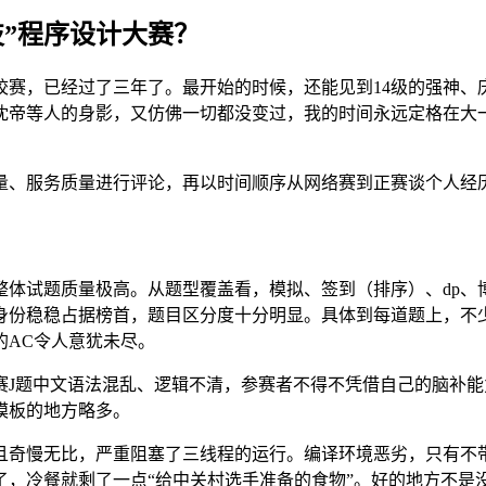
”程序设计大赛？
赛，已经过了三年了。最开始的时候，还能见到14级的强神、
沈帝等人的身影，又仿佛一切都没变过，我的时间永远定格在大
量、服务质量进行评论，再以时间顺序从网络赛到正赛谈个人经
整体试题质量极高。从题型覆盖看，模拟、签到（排序）、dp、
的身份稳稳占据榜首，题目区分度十分明显。具体到每道题上，不
的AC令人意犹未尽。
赛J题中文语法混乱、逻辑不清，参赛者不得不凭借自己的脑补能
模板的地方略多。
无比，严重阻塞了三线程的运行。编译环境恶劣，只有不带c++11的
了，冷餐就剩了一点“给中关村选手准备的食物”。好的地方不