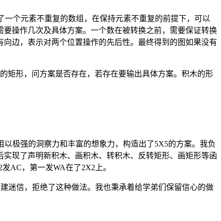
了一个元素不重复的数组，在保持元素不重复的前提下，可以
需要操作几次及具体方案。一个数在被转换之前，需要保证转换
有向边，表示对两个位置操作的先后性。最终得到的图如果没有
宽的矩形，问方案是否存在，若存在要输出具体方案。积木的形
湛学姐以极强的洞察力和丰富的想象力，构造出了5X5的方案。我负
后实现了声明新积木、画积木、转积木、反转矩形、画矩形等函
AC，第一发WA在了2X2上。
封建迷信，拒绝了这种做法。我也秉承着给学弟们保留信心的做