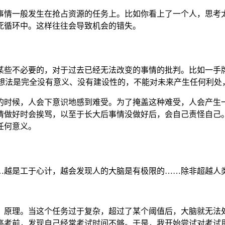
事情一般发生在抢占资源的任务上。比如你看上了一个人，思考
死循环中。这样往往会导致机会的错失。
某些不必要的，对于过去已经无法改变的事情的批判。比如一手牌
这些想法是完全没有意义、没有建设性的，不能对未来产生任何利
的时候，人会下意识地感到难受。为了掩盖这种难受，人会产生
情做好时会挨骂，以至于长大后事情没做好后，会自己责怪自己
任何意义。
…越是工于心计，越会发现人的大脑是有极限的……除非超越人
、原理。当这个任务过于复杂，超过了某个阈值后，大脑就无法
高考前，发现自己经常考试时间不够。于是，我开始尝试对考试