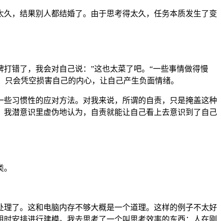
太久，结果别人都结婚了。由于思考得太久，任务本质发生了变
打错了，我会对自己说：”这也太菜了吧。“一些事情做得慢
处，只会凭空损害自己的内心，让自己产生负面情绪。
一些习惯性的应对方法。对我来说，所谓的自责，只是掩盖这种
。我潜意识里虚伪地认为，自责就能让自己看上去意识到了自己
类。
处理了。这和电脑内存不够大概是一个道理。这样的例子不太好
用时安排进行建模。我去思考了一个叫思考效率的东西：人在刚