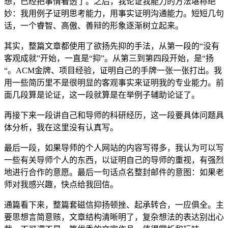
想，已经把事情看透了。之后，我论证我能力的方法堪称绝
妙：我用例子证明思考能力，用事实证明沟通能力。短短几句
话，一个睿智、高傲、善辩的形象逐渐树立起来。
其实，整篇文章都使用了欲扬先抑的手法，从第一段的“没有
客观成就”开始，一直是“抑”。从第三到第四段开始，是“扬
“。ACM金牌、项目经验，证明自己的手牌一张一张打出。我
用一些简历里不是很明显的客观事实来证明我的专业能力。前
面几段算是论证，这一段就算是在举例子辅助论证了。
再接下来一段讲自己和导师的科研经历，这一段要具体问题具
体分析，我在这里没有认真写。
最后一段，如果导师的个人网站的内容写得多，我认为可以写
一些有关导师个人的东西，以证明自己的导师的重视，有强烈
地进行合作的意愿。最后一句话点名整封邮件的意图：如果老
师对我感兴趣，快点给我回信。
通篇看下来，整篇套磁信抑扬顿挫、起承转合，一应俱全。主
要思想言简意赅，文章结构清晰明了，复杂想法的表达别出心