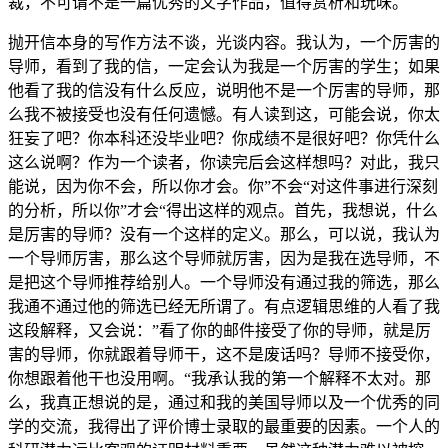
裁，不可谓不是一篇优秀的文字作品，值得赏析和玩味。
抛开信本身的写作方法不谈，光谈内容。我认为，一个厉害的
导师，看到了我的信，一定会认为我是一个厉害的学生；如果
他看了我的信没有什么反应，说明他不是一个厉害的导师，那
么我不被接受也没有任何遗憾。有人读到这，可能会说，你太
狂妄了吧？你本科还没毕业吧？你成绩不是很好吧？你凭什么
这么说啊？作为一个读者，你读完后会这样想吗？对此，我只
能说，因为你不会，所以你才会。你”不会“对这件事进行深刻
的分析，所以你”才会“得出这样的观点。首先，我想说，什么
是厉害的导师？没有一个这样的定义。那么，可以说，我认为
一个导师厉害，那么这个导师就厉害，因为是我在选导师，不
是把这个导师推荐给别人。一个导师没有通过我的筛选，那么
我通不通过他的筛选已经无所谓了。有点逻辑思维的人看了我
这段解释，又会说：”看了你的邮件接受了你的导师，就是厉
害的导师，你就跟着导师干，这不是废话吗？导师不接受你，
你想跟着他干也没用啊。“我承认我的第一个解释不太对。那
么，我真正想说的是，通过和我的美国导师以及一个优秀的同
学的交流，我得出了评价博士录取的最重要的因素。一个人的