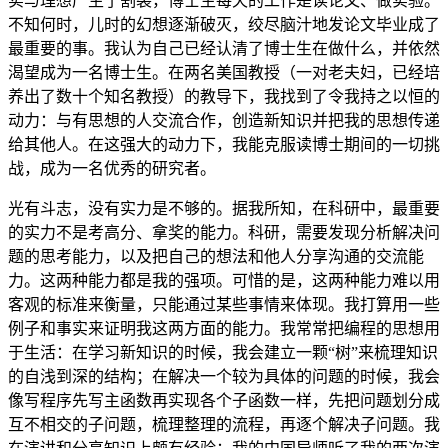
实与理想产生了割裂，博士生每天的工作是读论文、做实验。
不知何时，儿时的幻想逐渐破灭，绞尽脑汁地发论文毕业成了
最重要的事。我认为自己已经认清了博士生在做什么，并依然
渴望成为一名博士生。在两名美国教授（一对老夫妇，已经培
养出了数十个知名教授）的教导下，我找到了令我持之以恒的
动力：与有思想的人交流合作，创造新知识并把我的思想传递
给其他人。在这强大的动力下，我能克服读博士期间的一切挑
战，成为一名优秀的研究者。
光有斗志，没有实力是不够的。据我所知，在科研中，最重要
的实力不是考高分、拿奖的能力。科研，需要发现分析解决问
题的思考能力，以及把自己的想法和他人分享沟通的交流能
力。这两种能力都是我的强项。可惜的是，这两种能力难以用
客观的标准来衡量，只能通过某些事情来体现。我打算用一些
例子和事实来证明我这两方面的能力。我常常把编程的思想用
于生活：在学习新知识的时候，我会建立一颗“树”来梳理知识
的自浅到深的结构；在解决一个较为具体的问题的时候，我会
像写程序先写主函数再实现各个子函数一样，先把问题划分成
互不相交的子问题，梳理整理的流程，再逐个解决子问题。我