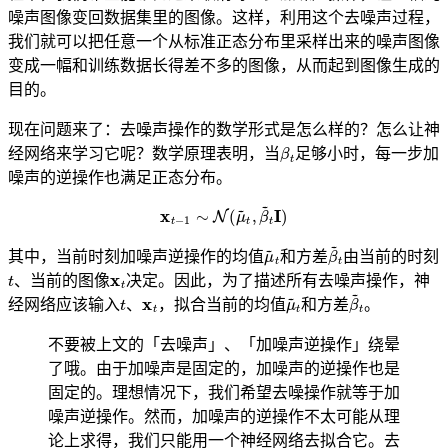
噪声图像变回数据集里的图像。这样，利用这个去噪声过程，
我们就可以把任意一个从标准正态分布里采样出来的噪声图像
变成一幅和训练数据长得差不多的图像，从而起到图像生成的
目的。
现在问题来了：去噪声操作的数学形式是怎么样的？怎么让神
β
t
经网络来学习它呢？数学原理表明，当
足够小时，每一步加
噪声的逆操作也满足正态分布。
x
t
−
1
∼
N
(
μ
~
t
,
β
~
t
I
)
μ
~
t
β
~
t
其中，当前时刻加噪声逆操作的均值
和方差
由当前的时刻
t
x
t
、当前的图像
决定。因此，为了描述所有去噪声操作，神
t
x
t
μ
~
t
β
~
t
经网络应该输入
、
，拟合当前的均值
和方差
。
不要被上文的「去噪声」、「加噪声逆操作」绕晕
了哦。由于加噪声是固定的，加噪声的逆操作也是
固定的。理想情况下，我们希望去噪操作就等于加
噪声逆操作。然而，加噪声的逆操作不太可能从理
论上求得，我们只能用一个神经网络去拟合它。去