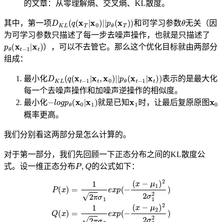
的文章：从零理解熵、交叉熵、KL散度。
D
K
L
(
q
(
x
T
|
x
0
)
|
|
p
θ
(
x
T
)
)
θ
其中，第一项
和可学习参数
无关（因
为可学习参数只描述了每一步去噪声操作，也就是只描述了
p
θ
(
x
t
−
1
|
x
t
)
），可以不去管它。那么这个优化目标就由两部分
组成：
D
K
L
(
q
(
x
t
−
1
|
x
t
,
x
0
)
|
|
p
θ
(
x
t
−
1
|
x
t
)
)
最小化
表示的是最大化
每一个去噪声操作和加噪声逆操作的相似度。
−
l
o
g
p
θ
(
x
0
|
x
1
)
x
1
x
0
最小化
就是已知
时，让最后复原原图
概率更高。
我们分别看这两部分是怎么计算的。
对于第一部分，我们先回顾一下正态分布之间的KL散度公
P
,
Q
式。设一维正态分布
的公式如下：
P
(
x
)
=
1
2
π
σ
1
e
x
p
(
−
(
(
x
x
−
−
μ
μ
1
2
)
)
2
2
2
2
σ
σ
1
2
2
2
)
)
Q
(
x
)
=
1
2
π
σ
2
e
x
p
(
−