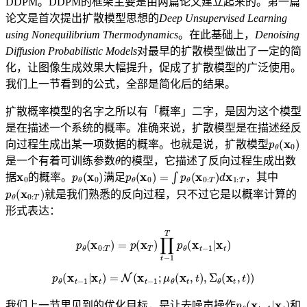
DDPM。DDPM的框架主要是由两篇论文建立起来的。第一篇
论文是首次提出扩散模型思想的
Deep Unsupervised Learning
using Nonequilibrium Thermodynamics
。在此基础上，
Denoising
Diffusion Probabilistic Models
对最早的扩散模型做出了一定的简
化，让图像生成效果大幅提升，促成了扩散模型的广泛使用。
我们上一节看到的公式，全部是简化后的结果。
扩散概率模型的名字之所以有「概率」二字，是因为这个模型
是在描述一个系统的概率。准确来说，扩散模型是在描述经反
p
θ
(
x
0
)
向过程生成出某一项数据的概率。也就是说，扩散模型
θ
是一个有着可训练参数
的模型，它描述了反向过程生成出数
x
0
p
θ
(
x
0
)
p
θ
(
x
0
)
=
∫
p
θ
(
x
0
:
T
)
d
x
1
:
T
据
的概率。
满足
，其中
p
θ
(
x
0
:
T
)
就是我们熟悉的反向过程，只不过它是以概率计算的
形式表达：
p
θ
(
x
0
:
T
)
=
p
(
x
T
)
∏
t
−
1
T
p
θ
(
x
t
−
1
|
x
t
)
p
θ
(
x
t
−
1
|
x
t
)
=
N
(
x
t
−
1
;
μ
θ
(
x
t
,
t
)
,
Σ
θ
(
x
t
,
t
)
)
p
θ
(
x
t
−
1
|
x
t
)
我们上一节里见到的优化目标，是让去噪声操作
和