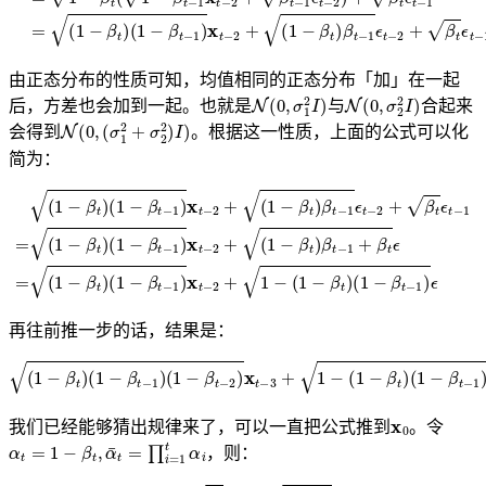
由正态分布的性质可知，均值相同的正态分布「加」在一起
N
(
0
,
σ
1
2
I
)
N
(
0
,
σ
2
2
I
)
后，方差也会加到一起。也就是
与
合起来
N
(
0
,
(
σ
1
2
+
σ
2
2
)
I
)
会得到
。根据这一性质，上面的公式可以化
简为：
(
1
−
β
t
)
(
(
1
1
−
(
−
β
1
β
t
−
−
t
−
β
1
t
1
)
−
)
x
1
x
t
)
−
t
−
x
2
t
2
+
−
+
(
2
(
1
+
1
−
1
−
β
−
β
t
(
)
t
)
1
β
β
−
t
−
t
β
−
1
t
1
)
ϵ
+
(
t
1
−
β
−
2
t
ϵ
β
+
=
t
β
−
(
t
1
1
ϵ
−
t
)
−
ϵ
β
1
t
)
=
(
1
−
β
t
)
再往前推一步的话，结果是：
(
1
−
β
t
)
(
1
−
β
t
−
1
)
(
1
−
β
t
−
2
)
x
t
−
3
+
1
−
(
1
−
β
t
)
(
1
−
β
t
−
1
)
(
1
−
β
t
−
2
)
ϵ
x
0
我们已经能够猜出规律来了，可以一直把公式推到
。令
α
t
=
1
−
β
t
,
α
¯
t
=
∏
i
=
1
t
α
i
，则：
x
t
=
α
¯
t
x
0
+
1
−
α
¯
t
ϵ