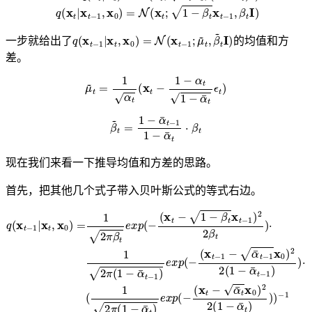
q
(
x
t
−
1
|
x
t
,
x
0
)
=
N
(
x
t
−
1
;
μ
~
t
,
β
~
t
I
)
一步就给出了
的均值和方
差。
μ
~
t
=
1
α
t
(
x
t
−
1
−
α
t
1
−
α
¯
t
ϵ
t
)
β
~
t
=
1
−
α
¯
t
−
1
1
−
α
¯
t
⋅
β
t
现在我们来看一下推导均值和方差的思路。
首先，把其他几个式子带入贝叶斯公式的等式右边。
(
x
t
−
(
1
x
−
t
α
−
¯
1
t
−
−
β
q
1
(
t
(
x
x
x
x
t
0
t
−
t
−
−
)
α
2
1
1
¯
2
)
|
x
t
2
(
x
1
t
2
,
0
−
x
β
)
0
α
t
2
)
)
¯
2
⋅
=
1
t
(
−
1
2
1
1
2
π
−
)
π
(
α
)
1
β
⋅
¯
−
(
t
t
1
e
)
α
x
2
)
¯
)
p
π
−
t
−
(
(
1
−
1
1
−
)
e
α
x
¯
p
t
)
(
e
−
x
p
(
−