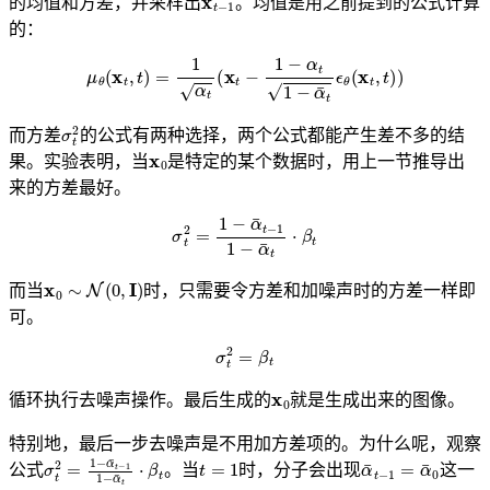
的均值和方差，并采样出
。均值是用之前提到的公式计算
的：
μ
θ
(
x
t
,
t
)
=
1
α
t
(
x
t
−
1
−
α
t
1
−
α
¯
t
ϵ
θ
(
x
t
,
t
)
)
σ
t
2
而方差
的公式有两种选择，两个公式都能产生差不多的结
x
0
果。实验表明，当
是特定的某个数据时，用上一节推导出
来的方差最好。
σ
t
2
=
1
−
α
¯
t
−
1
1
−
α
¯
t
⋅
β
t
x
0
∼
N
(
0
,
I
)
而当
时，只需要令方差和加噪声时的方差一样即
可。
σ
t
2
=
β
t
x
0
循环执行去噪声操作。最后生成的
就是生成出来的图像。
特别地，最后一步去噪声是不用加方差项的。为什么呢，观察
σ
t
2
=
1
−
α
¯
t
−
1
1
−
α
¯
t
⋅
β
t
=
t
1
α
¯
t
−
1
=
α
¯
0
公式
。当
时，分子会出现
这一