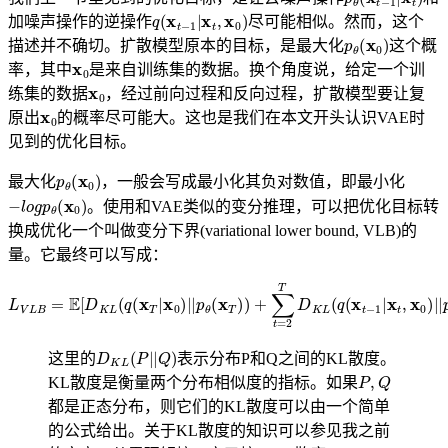
q
(
x
t
−
1
|
x
t
,
x
0
)
加噪声操作的逆操作
尽可能相似。然而，这个
p
θ
(
x
0
)
描述并不确切。扩散模型原本的目标，是最大化
这个概
x
0
率，其中
是来自训练集的数据。换个角度说，给定一个训
x
0
练集的数据
，经过前向过程和反向过程，扩散模型要让复
x
0
原出
的概率尽可能大。这也是我们在本文开头认识VAE时
见到的优化目标。
p
θ
(
x
0
)
最大化
，一般会写成最小化其负对数值，即最小化
−
l
o
g
p
θ
(
x
0
)
。使用和VAE类似的变分推理，可以把优化目标转
换成优化一个叫做变分下界(variational lower bound, VLB)的
量。它最终可以写成：
L
V
L
B
=
E
[
D
K
L
(
q
(
x
T
|
x
0
)
−
|
|
l
p
o
θ
g
(
p
x
θ
T
(
)
x
)
0
+
|
∑
x
1
t
=
)
]
2
T
D
K
L
(
q
(
x
t
−
1
|
x
t
,
x
0
)
|
|
p
θ
D
K
L
(
P
|
|
Q
)
这里的
表示分布P和Q之间的KL散度。
P
,
Q
KL散度是衡量两个分布相似度的指标。如果
都是正态分布，则它们的KL散度可以由一个简单
的公式给出。关于KL散度的知识可以参见我之前