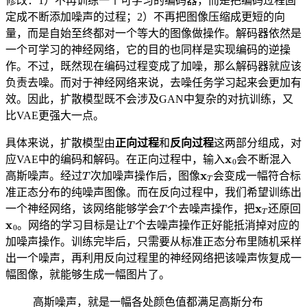
修改：1）不再训练一个可学习的编码器，而是把编码过程固
定成不断添加噪声的过程；2）不再把图像压缩成更短的向
量，而是自始至终都对一个等大的图像做操作。解码器依然是
一个可学习的神经网络，它的目的也同样是实现编码的逆操
作。不过，既然现在编码过程变成了加噪，那么解码器就应该
负责去噪。而对于神经网络来说，去噪任务学习起来会更加有
效。因此，扩散模型既不会涉及GAN中复杂的对抗训练，又
比VAE更强大一点。
具体来说，扩散模型由
正向过程
和
反向过程
这两部分组成，对
x
0
应VAE中的编码和解码。在正向过程中，输入
会不断混入
T
x
T
高斯噪声。经过
次加噪声操作后，图像
会变成一幅符合标
准正态分布的纯噪声图像。而在反向过程中，我们希望训练出
T
x
T
一个神经网络，该网络能够学会
个去噪声操作，把
还原回
x
0
T
。网络的学习目标是让
个去噪声操作正好能抵消掉对应的
加噪声操作。训练完毕后，只需要从标准正态分布里随机采样
出一个噪声，再利用反向过程里的神经网络把该噪声恢复成一
幅图像，就能够生成一幅图片了。
高斯噪声，就是一幅各处颜色值都满足高斯分布