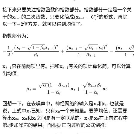
接下来只要关注指数函数的指数部分。指数部分一定是一个关
x
t
−
1
(
x
t
−
1
−
C
)
2
于的
的二次函数，只要化简成
的形式，再除
−
2
以一下
倍方差，就可以得到均值了。
指数部分为：
−
1
2
(
(
x
t
−
1
−
β
t
x
t
−
(
1
x
)
t
−
2
β
α
t
¯
+
t
x
(
x
0
t
)
−
2
1
1
−
−
α
α
¯
¯
t
t
−
)
1
x
0
)
2
1
−
α
¯
t
−
1
−
x
t
−
1
x
t
−
1
只在前两项里有。把和
有关的项计算化简，可以计算
出均值：
μ
~
t
=
α
t
(
1
−
α
¯
t
−
1
)
1
−
α
¯
t
x
t
+
α
¯
t
−
1
β
t
1
−
α
¯
t
x
0
x
t
t
回想一下，在去噪声中，神经网络的输入是
和
。也就是
x
t
x
0
说，上式中
已知，只有
一个未知量。要算均值，还需要
x
0
x
0
x
t
x
t
x
0
算出
。
和
之间是有一定联系的。
是
在正向过程中
t
第
步加噪声的结果。而根据正向过程的公式倒推：
x
t
=
α
¯
t
x
0
+
1
−
α
¯
t
ϵ
t
x
0
=
x
t
−
1
−
α
¯
t
ϵ
t
α
¯
t