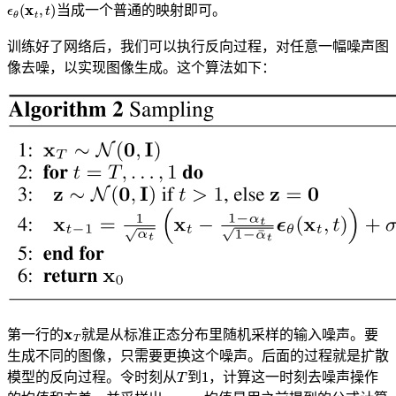
ϵ
θ
(
x
t
,
t
)
当成一个普通的映射即可。
训练好了网络后，我们可以执行反向过程，对任意一幅噪声图
像去噪，以实现图像生成。这个算法如下：
x
T
第一行的
就是从标准正态分布里随机采样的输入噪声。要
生成不同的图像，只需要更换这个噪声。后面的过程就是扩散
T
1
模型的反向过程。令时刻从
到
，计算这一时刻去噪声操作
x
t
−
1