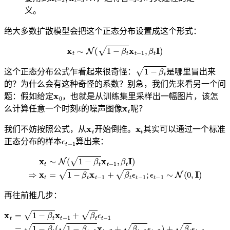
义。
绝大多数扩散模型会把这个正态分布设置成这个形式：
x
t
∼
N
(
1
−
β
t
x
t
−
1
,
β
t
I
)
1
−
β
t
这个正态分布公式乍看起来很奇怪：
是哪里冒出来
的？为什么会有这种奇怪的系数？别急，我们先来看另一个问
x
0
题：假如给定
，也就是从训练集里采样出一幅图片，该怎
t
x
t
么计算任意一个时刻
的噪声图像
呢？
x
t
x
t
我们不妨按照公式，从
开始倒推。
其实可以通过一个标准
ϵ
t
−
1
正态分布的样本
算出来：
x
t
∼
N
(
1
−
β
t
x
t
−
1
,
β
t
I
)
⇒
x
t
=
1
−
β
t
x
t
−
1
+
β
t
ϵ
t
−
1
;
ϵ
t
−
1
∼
N
(
0
,
I
)
再往前推几步：
x
t
=
1
−
β
t
(
x
1
t
−
−
β
1
t
+
)
(
β
1
t
ϵ
−
t
β
−
t
1
−
=
1
1
)
x
−
t
β
−
t
2
(
1
+
−
(
1
β
−
t
−
β
1
t
)
x
β
t
−
t
−
2
1
+
ϵ
β
t
−
t
−
2
1
+
ϵ
β
t
−
t
ϵ
2
t
−
)
+
1
β
t
ϵ
t
−
1
=