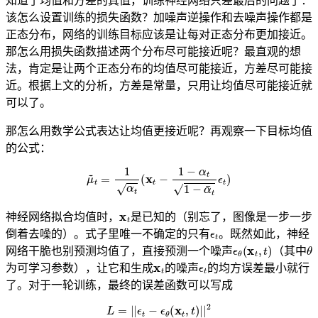
知道了均值和方差的真值，训练神经网络只差最后的问题了：
该怎么设置训练的损失函数？加噪声逆操作和去噪声操作都是
正态分布，网络的训练目标应该是让每对正态分布更加接近。
那怎么用损失函数描述两个分布尽可能接近呢？最直观的想
法，肯定是让两个正态分布的均值尽可能接近，方差尽可能接
近。根据上文的分析，方差是常量，只用让均值尽可能接近就
可以了。
那怎么用数学公式表达让均值更接近呢？再观察一下目标均值
的公式：
μ
~
t
=
1
α
t
(
x
t
−
1
−
α
t
1
−
α
¯
t
ϵ
t
)
x
t
神经网络拟合均值时，
是已知的（别忘了，图像是一步一步
ϵ
t
倒着去噪的）。式子里唯一不确定的只有
。既然如此，神经
ϵ
θ
(
x
t
,
t
)
θ
网络干脆也别预测均值了，直接预测一个噪声
（其中
x
t
ϵ
t
为可学习参数），让它和生成
的噪声
的均方误差最小就行
了。对于一轮训练，最终的误差函数可以写成
L
=
|
|
ϵ
t
−
ϵ
θ
(
x
t
,
t
)
|
|
2