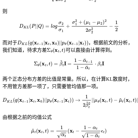
则
D
K
L
(
P
|
|
Q
)
=
l
o
g
σ
2
σ
1
+
σ
1
2
+
(
μ
1
−
μ
2
)
2
2
σ
2
2
−
1
2
D
K
L
(
q
(
x
t
−
1
|
x
t
,
x
0
)
|
|
p
θ
(
x
t
−
1
|
x
t
)
)
而对于
，根据前文的分析，
Σ
θ
(
x
t
,
t
)
我们知道，待求方差
可以直接由计算得到。
Σ
θ
(
x
t
,
t
)
=
β
~
t
I
=
1
−
α
¯
t
−
1
1
−
α
¯
t
⋅
β
t
I
两个正态分布方差的比值是常量。所以，在计算KL散度时，
不用管方差那一项了，只需要管均值那一项。
D
K
L
(
q
(
x
t
−
1
|
x
t
,
x
0
)
|
|
p
θ
(
x
t
−
1
|
x
t
)
)
→
1
2
β
~
t
2
|
|
μ
θ
(
x
t
,
t
)
−
μ
~
t
(
x
t
,
t
)
|
|
2
由根据之前的均值公式
μ
~
t
(
x
t
,
t
)
=
1
α
t
(
x
t
−
1
−
α
t
1
−
α
¯
t
ϵ
t
)