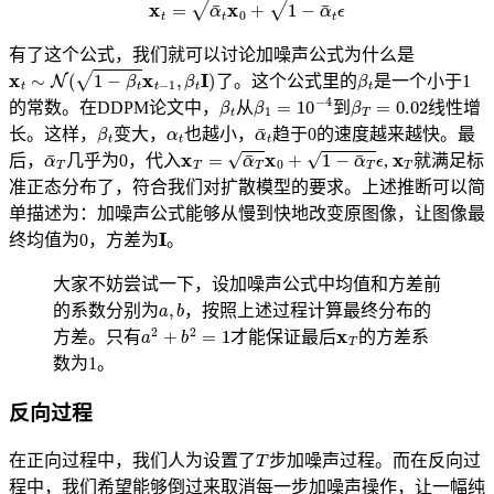
有了这个公式，我们就可以讨论加噪声公式为什么是
x
t
∼
N
(
1
−
β
t
x
t
−
1
,
β
t
I
)
β
t
了。这个公式里的
是一个小于1
β
t
β
1
=
10
−
4
β
T
=
0.02
的常数。在DDPM论文中，
从
到
线性增
β
t
α
t
α
¯
t
长。这样，
变大，
也越小，
趋于0的速度越来越快。最
α
¯
T
x
T
=
α
¯
T
x
0
+
1
−
α
¯
T
ϵ
x
T
后，
几乎为0，代入
,
就满足标
准正态分布了，符合我们对扩散模型的要求。上述推断可以简
单描述为：加噪声公式能够从慢到快地改变原图像，让图像最
I
终均值为0，方差为
。
大家不妨尝试一下，设加噪声公式中均值和方差前
a
,
b
的系数分别为
，按照上述过程计算最终分布的
a
2
+
b
2
=
1
x
T
方差。只有
才能保证最后
的方差系
数为1。
反向过程
T
在正向过程中，我们人为设置了
步加噪声过程。而在反向过
程中，我们希望能够倒过来取消每一步加噪声操作，让一幅纯