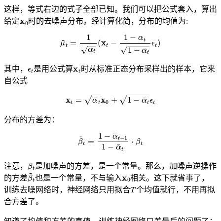
这样，等式右边的式子全部已知。我们可以把公式套入，算出
x
0
给定
时的去噪声分布。经计算化简，分布的均值为:
μ
~
t
=
1
α
t
(
x
t
−
1
−
α
t
1
−
α
¯
t
ϵ
t
)
ϵ
t
x
t
其中，
是用公式算
时从标准正态分布采样出的样本，它来
自公式
x
t
=
α
¯
t
x
0
+
1
−
α
¯
t
ϵ
t
分布的方差为：
β
~
t
=
1
−
α
¯
t
−
1
1
−
α
¯
t
⋅
β
t
β
t
注意，
是加噪声的方差，是一个常量。那么，加噪声逆操作
β
~
t
x
0
的方差
也是一个常量，不与输入
相关。这下就省事了，
T
训练去噪网络时，神经网络只用拟合
个均值就行，不用再拟
合方差了。