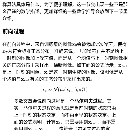
样算法具体是什么。为了便于理解，这一节会出现一些不是那
么严谨的数学描述。更加详细的一些数学推导会放到下一节里
介绍。
前向过程
x
0
T
在前向过程中，来自训练集的图像
会被添加
次噪声，使得
x
T
为符合标准正态分布。准确来说，「加噪声」并不是给上
一时刻的图像加上噪声值，而是从一个均值与上一时刻图像相
x
t
−
1
关的正态分布里采样出一幅新图像。如下面的公式所示，
x
t
是上一时刻的图像，
是这一时刻生成的图像，该图像是从一
x
t
−
1
个均值与
有关的正态分布里采样出来的。
x
t
∼
N
(
μ
t
(
x
t
−
1
)
,
σ
t
2
I
)
多数文章会说前向过程是一个
马尔可夫过程
。其
实，马尔可夫过程的意思就是当前时刻的状态只由
上一时刻的状态决定，而不由更早的状态决定。上
x
t
x
t
−
1
面的公式表明，计算
，只需要用到
，而不需
x
t
−
2
,
x
t
−
3
…
要用到
，这符合马尔可夫过程的定