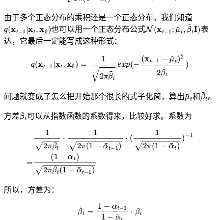
由于多个正态分布的乘积还是一个正态分布，我们知道
q
(
x
t
−
1
|
x
t
,
x
0
)
N
(
x
t
−
1
;
μ
~
t
,
β
~
t
I
)
也可以用一个正态分布公式
表
达，它最后一定能写成这种形式：
q
(
x
t
−
1
|
x
t
,
x
0
)
=
1
2
π
β
~
t
e
x
p
(
−
(
x
t
−
1
−
μ
~
t
)
2
2
β
~
t
)
μ
~
t
β
~
t
问题就变成了怎么把开始那个很长的式子化简，算出
和
。
β
~
t
方差
可以从指数函数的系数得来，比较好求。系数为
1
2
π
β
t
⋅
1
2
π
(
1
−
α
¯
t
−
1
)
⋅
(
1
2
π
(
1
−
α
¯
t
)
)
−
1
=
(
1
−
α
¯
t
)
2
π
β
t
(
1
−
α
¯
t
−
1
)
所以，方差为：
β
~
t
=
1
−
α
¯
t
−
1
1
−
α
¯
t
⋅
β
t