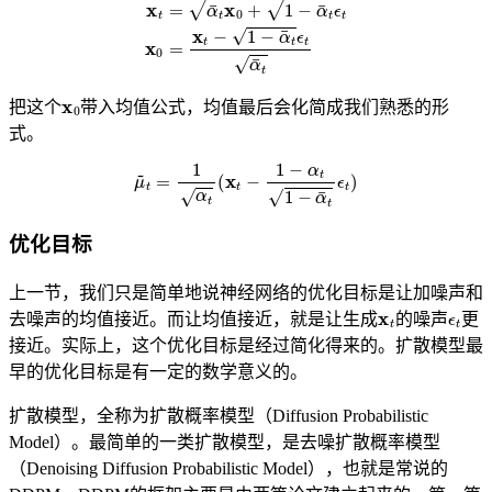
x
0
把这个
带入均值公式，均值最后会化简成我们熟悉的形
式。
μ
~
t
=
1
α
t
(
x
t
−
1
−
α
t
1
−
α
¯
t
ϵ
t
)
优化目标
上一节，我们只是简单地说神经网络的优化目标是让加噪声和
x
t
ϵ
t
去噪声的均值接近。而让均值接近，就是让生成
的噪声
更
接近。实际上，这个优化目标是经过简化得来的。扩散模型最
早的优化目标是有一定的数学意义的。
扩散模型，全称为扩散概率模型（Diffusion Probabilistic
Model）。最简单的一类扩散模型，是去噪扩散概率模型
（Denoising Diffusion Probabilistic Model），也就是常说的