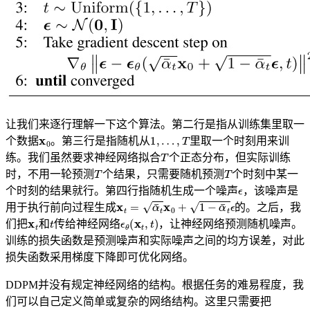
让我们来逐行理解一下这个算法。第二行是指从训练集里取一
x
0
1
,
…
,
T
个数据
。第三行是指随机从
里取一个时刻用来训
T
练。我们虽然要求神经网络拟合
个正态分布，但实际训练
T
T
时，不用一轮预测
个结果，只需要随机预测
个时刻中某一
ϵ
个时刻的结果就行。第四行指随机生成一个噪声
，该噪声是
x
t
=
α
¯
t
x
0
+
1
−
α
¯
t
ϵ
用于执行前向过程生成
的。之后，我
x
t
t
ϵ
θ
(
x
t
,
t
)
们把
和
传给神经网络
，让神经网络预测随机噪声。
训练的损失函数是预测噪声和实际噪声之间的均方误差，对此
损失函数采用梯度下降即可优化网络。
DDPM并没有规定神经网络的结构。根据任务的难易程度，我
们可以自己定义简单或复杂的网络结构。这里只需要把