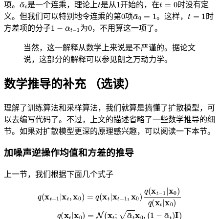
α
¯
t
t
1
t
=
0
项。
是一个连乘，理论上
是从
开始的，在
时没有定
α
¯
0
=
1
t
=
1
义。但我们可以特别地令连乘的第0项
。这样，
时
1
−
α
¯
t
−
1
0
方差项的分子
为
，不用算这一项了。
当然，这一解释从数学上来说是不严谨的。据论文
说，这部分的解释可以参见朗之万动力学。
数学推导的补充 （选读）
理解了训练算法和采样算法，我们就算是搞懂了扩散模型，可
以去编写代码了。不过，上文的描述省略了一些数学推导的细
节。如果对扩散模型更深的原理感兴趣，可以阅读一下本节。
加噪声逆操作均值和方差的推导
上一节，我们根据下面几个式子
q
(
x
t
−
1
|
x
t
,
(
x
1
0
−
)
α
=
¯
q
t
(
)
x
I
)
t
q
|
x
(
t
x
−
t
1
|
x
,
x
t
−
0
1
)
q
,
x
(
0
x
)
t
=
−
N
1
|
(
x
x
0
t
)
;
q
1
(
−
x
β
t
t
|
x
x
0
t
−
)
q
1
(
,
β
x
t
t
I
|
x
)
0
)
=
N
(
x
t
;
α