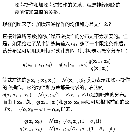
噪声操作和加噪声逆操作的关系，就是神经网络的
预测值和真值的关系。
现在问题来了：加噪声逆操作的均值和方差是什么？
直接计算所有数据的加噪声逆操作的分布是不太现实的。但
x
0
是，如果给定了某个训练集输入
，多了一个限定条件后，
q
该分布是可以用贝叶斯公式计算的（其中
表示概率分布）：
q
(
x
t
−
1
|
x
t
,
x
0
)
=
q
(
x
t
|
x
t
−
1
,
x
0
)
q
(
x
t
−
1
|
x
0
)
q
(
x
t
|
x
0
)
q
(
x
t
−
1
|
x
t
,
x
0
)
=
N
(
x
t
−
1
;
μ
~
t
,
β
~
t
I
)
等式左边的
表示加噪声操作
的逆操作，它的均值和方差都是待求的。右边的
q
(
x
t
|
x
t
−
1
,
x
0
)
=
N
(
x
t
;
1
−
β
t
x
t
−
1
,
β
t
I
)
是加噪声的分布。
x
0
q
(
x
t
−
1
|
x
0
)
q
(
x
t
|
x
0
)
而由于
已知，
和
两项可以根据前面的公
x
t
=
α
¯
t
x
0
+
1
−
α
¯
t
ϵ
t
式
得来：
q
(
x
t
|
x
0
)
=
N
(
x
t
;
α
¯
t
x
0
,
(
1
−
(
α
1
¯
−
t
α
)
¯
I
)
t
q
−
(
1
x
)
t
I
−
)
1
|
x
0
)
=
N
(
x
t
−
1
;
α
¯
t
−
1
x
0
,