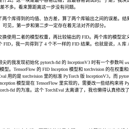
么。这一块是最不容易出错，且最容易调试的。于是，我决定先排除
al 的输出差不多。看来算距离这一步没有问题。
库得到的均值、协方差，算了两个库输出之间的误差。结果发现，均值
误差了。可见，第一步和第二步一定存在着无法对齐的部分。
换使用二者的模型权重，再比较输出的 FID。两个库的模型
我一共得到了 4 个不一样的 FID 结果。也就是说，A 库 A 模
化 pytorch-fid 的 InceptionV3 时有一个参数叫
u
ception 模型。TensorFlow 的 FID Inception 模型和 tor
rchvision 里的标准 PyTorch 版 InceptionV3，而 pytorc
ption 模型是在 TensorFlow 里实现的，需要改一些结构来
orch-fid 的为准。这个 TorchEval 太离谱了，我也懒得认真修改了