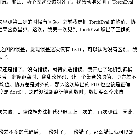
那么，两个库就应该对齐了。我激动地又测了 TorchEval
三步的时候有问题。之前我是把 TorchEval 的均值、协
al 的算距离函数里算。这次，我第一次见到 TorchEval 输出了正确的
的输出之间的误差，发现误差这次仅有 1e-16，可以认为没有区别。我
错误了。
果还是错了。没有错误，就得创造错误。我开启了随机乱调模
al 最后一步算距离时，我乱改代码，让一个集合的均值、协方差不
果两个库的均值、协方差是对齐的，那么这次输出的 FID 也应该是正确
输出精度是 float64。之前测试距离计算函数时，数据要么全来自
功，而这一次失败，则应该想办法把代码退回上一次的，再次测试。因此，
？当测试两份差不多的代码后，一份对了，一份错了，那么错误就可以定