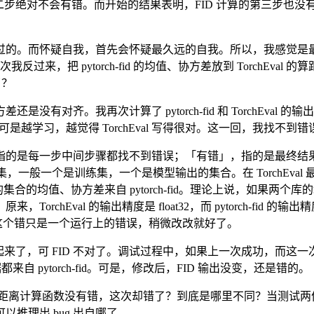
步绝对不会有错。而开始的结果表明，FID 计算的第三步也没有错。
。而怀疑自我，首先会怀疑最久远的自我。所以，我感觉是最早测第
致。这次我反过来，把 pytorch-fid 的均值、协方差放到 TorchEv
了？
对齐。我再次计算了 pytorch-fid 和 TorchEval 
g。可是越学习，越觉得 TorchEval 写得很对。这一回，我找不到
指的是每一步中间步骤都找不到错误；「有错」，指的是最终结
集，一般一个是训练集，一个是模型输出的集合。在 TorchEv
而让另一个的集合的均值、协方差来自 pytorch-fid。理论上说，如
hEval 的输出精度是 float32，而 pytorch-fid 的
个错。可是这个错只是一个运行上的错误，稍微改改就好了。
32。这下代码跑起来了，可 FID 不对了。调试过程中，如果上一次成
来自 pytorch-fid。可是，修改后，FID 输出没变，还是错的。
rchEval 的距离计算函数没有错，这次却错了？到底是哪里不同
推理出 bug 出自哪了。