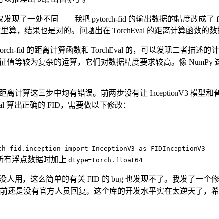
——我把 pytorch-fid 的输出数据的精度改成了 float32。
计算函数里算，结果也是对的。问题出在 TorchEval 的距离计算函数
ch-fid 的距离计算函数和 TorchEval 的，可以发现二者描述的计算
时，会涉及矩阵特征值等较为复杂的运算，它们对数据精度要求较高。像 N
离计算这三步中均有错误。前两步没有让 InceptionV3 模型和
Eval 算出正确的 FID，需要做以下修改：
ch_fid.inception import InceptionV3 as FIDInceptionV3
所有浮点数据时加上
dtype=torch.float64
用，这么简单的有关 FID 的 bug 也发现不了。我发了一个修正此 b
前还是没有官方人员回复。这个库的开发水平实在太逆天了，希