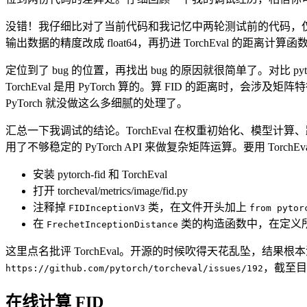
没错！我仔细比对了当前代码和我记忆中两轮测试前的代码，仅发现了一处不同
输出数据的精度改成 float64，再扔进 TorchEval 的距离
定位到了 bug 的位置，再找出 bug 的原因就很简单了。对比 pytor
TorchEval 是用 PyTorch 算的。算 FID 的距离
PyTorch 就没做这么多细腻的处理了。
汇总一下我调试的结论。TorchEval 在权重初始化、模型计算、距
用了不够稳定的 PyTorch API 来做复杂矩阵运算。要用 Torch
安装 pytorch-fid 和 TorchEval
打开 torcheval/metrics/image/fid.py
注释掉
类，在文件开头加上
FIDInceptionV3
from pytor
在
类的构造函数中，在定义
FrechetInceptionDistance
这里点名批评 TorchEval。开源的时候吹得天花乱坠，结果根本没人
，截至目
https://github.com/pytorch/torcheval/issues/192
在线计算 FID