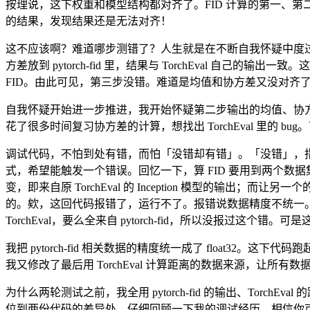
按理说，这下权重和模型结构都对齐了。FID 计算的第一、第二
的结果，发现结果还是无法对齐！
这不应该啊？难道哪步测错了？人生就是在不断自我怀疑中度过的
方差放到 pytorch-fid 里，结果与 TorchEval 自己的输出一
FID。由此可见，第三步没错。难道是均值和协方差又没对齐
自我怀疑开始进一步推进，我开始怀疑第二步输出的均值、协方差还是没有
花了很多时间复习协方差的计算，想找出 TorchEval 里的 bu
调试代码，不怕到处有错，而怕「没错却有错」。「没错」，
式，希望能触发一个错误。回忆一下，算 FID 要用到两个数据
变，即来自原 TorchEval 的 Inception 模型的输出；
的。欸，这回代码报错了，运行不了。报错说数据精度不统一。原来，Torc
TorchEval，要么全来自 pytorch-fid，所以没报过这
我把 pytorch-fid 相关数据的精度统一成了 float
我又修改了最后用 TorchEval 计算距离的数据来源，让所有数据都
为什么两轮测试之前，我全用 pytorch-fid 的输出、To
位到两份代码的差异处。仔细回顾一下我的调试经历，相信你可以