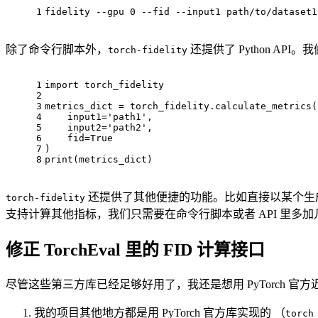
1
fidelity --gpu 
0
 --fid --input1 path/to/dataset1
除了命令行脚本外，
还提供了 Python API。
torch-fidelity
1
import
 torch_fidelity
2
3
metrics_dict = torch_fidelity.calculate_metrics(
4
    input1=
'path1'
,
5
    input2=
'path2'
,
6
    fid=
True
7
)
8
print
(metrics_dict)
还提供了其他便捷的功能。比如直接以某个生成模
torch-fidelity
支持计算其他指标，我们只需要在命令行脚本或者 API 里多
修正 TorchEval 里的 FID 计算接口
尽管这些第三方库已经足够好用了，我还是想用 PyTorch 官方近年
我的项目其他地方都是用 PyTorch 官方库实现的 （
torch