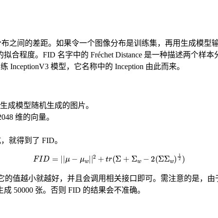
e，它用于衡量两个图像分布之间的差距。如果令一个图像分布是训练集，再用
。FID 名字中的 Fréchet Distance 是一种描述两
练 InceptionV3 模型，它名称中的 Inception 由此而来。
生成模型随机生成的图片。
2048 维的向量。
公式，就得到了 FID。
F
I
D
=
|
|
μ
−
μ
w
|
|
2
+
t
r
(
Σ
+
Σ
w
−
2
(
Σ
Σ
w
)
1
2
)
它的值越小就越好，并且会调用相关接口即可。需注意的是，由于 F
 50000 张。否则 FID 的结果会不准确。