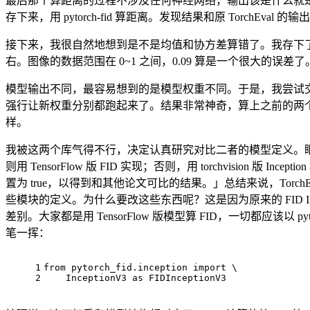
最后那个算距离的过程不涉及任何神经网络，输出该是什么就是什
存下来，用 pytorch-fid 算距离。发现结果和原 TorchEv
接下来，我很自然地想到是不是均值和协方差算错了。我存下了两个
右。图像的数据范围在 0~1 之间，0.09 算是一个很大的
模型输出不同，最容易想到的是模型权重不同。于是，我尝试交
强行让新权重分别都跑起来了。结果非常神奇，算上之前的两个 FID，
样。
我被这两个库气得不行，决定认真研究对比二者的模型定义。眼尖的我发现初始
则用 TensorFlow 版 FID 实现；否则，用 torchvision 版 In
置为 true，以得到和其他论文可比的结果。」总结来说，TorchEval 用的是 to
些模块的定义。为什么要改这些东西呢？这是因为原来的 FID Ince
差别。大家都是用 TensorFlow 版模型算 FID，一切都应该以 pyt
笔一挥：
1
from
 pytorch_fid.inception 
import
 \
2
    InceptionV3 
as
 FIDInceptionV3