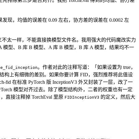
第三步是否对齐。我把 TorchEval 得到的均值、协方差
的误差在 0.09 左右，协方差的误差在 0.0002 左
定义不太一样，不能直接换模型文件名。我用强大的代码魔改实力
型、B 库 B 模型、A 库 B 模型，B 库 A 模型，结果均不一
。作者对此的注释写道：「如果设置为 true，
se_fid_inception
chvision 的在权重和结构上有细微的差别。如果你要计算 FID，强烈推荐将此值设
h-fid 在标准 PyTorch 版 InceptionV3 外又封装了一层，改了一
将 PyTorch 模型对齐过去。除了模型结构外，二者的权重也有一定
，直接注释掉 TorchEval 里原
的定义，然后大
FIDInceptionV3