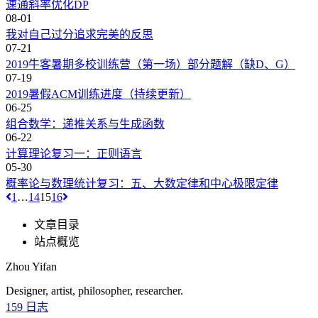
速通斜率优化DP
08-01
我对自己过分追求完美的反思
07-21
2019牛客暑期多校训练营（第一场）部分题解（缺D、G）
07-19
2019暑假ACM训练进度（持续更新）
06-25
组合数学：递推关系与生成函数
06-22
计算理论复习一：正则语言
05-30
概率论与数理统计复习：五、大数定律和中心极限定律
1
…
14
15
16
文章目录
站点概览
Zhou Yifan
Designer, artist, philosopher, researcher.
159
日志